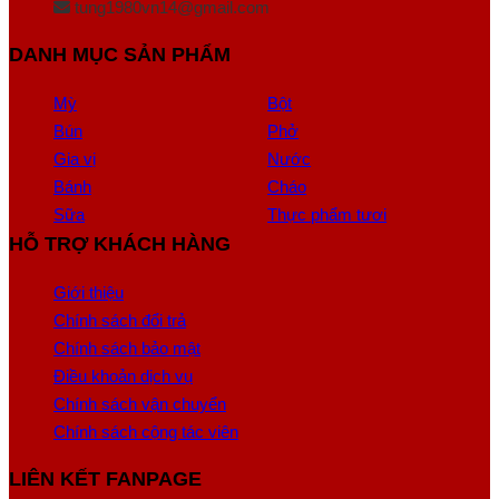
tung1980vn14@gmail.com
DANH MỤC SẢN PHẨM
Mỳ
Bột
Bún
Phở
Gia vị
Nước
Bánh
Cháo
Sữa
Thực phẩm tươi
HỖ TRỢ KHÁCH HÀNG
Giới thiệu
Chính sách đổi trả
Chính sách bảo mật
Điều khoản dịch vụ
Chính sách vận chuyển
Chính sách cộng tác viên
LIÊN KẾT FANPAGE