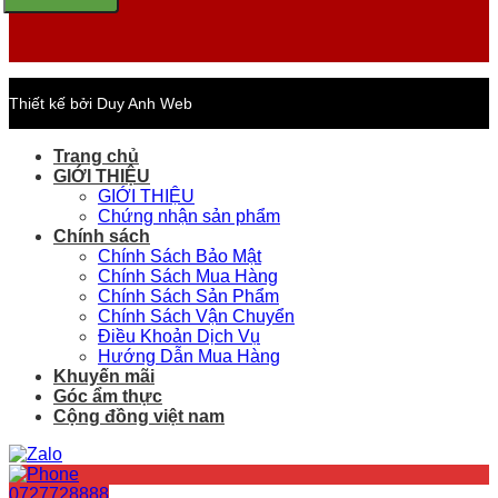
Thiết kế bởi Duy Anh Web
Trang chủ
GIỚI THIỆU
GIỚI THIỆU
Chứng nhận sản phẩm
Chính sách
Chính Sách Bảo Mật
Chính Sách Mua Hàng
Chính Sách Sản Phẩm
Chính Sách Vận Chuyển
Điều Khoản Dịch Vụ
Hướng Dẫn Mua Hàng
Khuyến mãi
Góc ẩm thực
Cộng đồng việt nam
0727728888