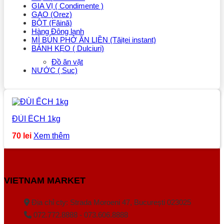
GIA VỊ ( Condimente )
GẠO (Orez)
BỘT (Făină)
Hàng Đông lạnh
MÌ BÚN PHỞ ĂN LIỀN (Tăiței instant)
BÁNH KẸO ( Dulciuri)
Đồ ăn vặt
NƯỚC ( Suc)
ĐÙI ẾCH 1kg
70
lei
Xem thêm
VIETNAM MARKET
Địa chỉ cty: Strada Moroeni 47, București 023025
072.772.8888 - 073.606.8888