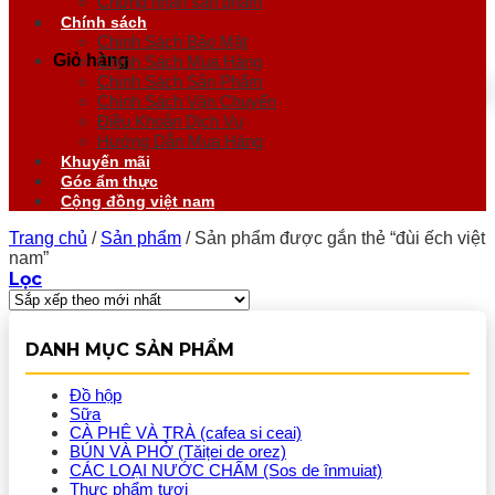
Chứng nhận sản phẩm
Chính sách
Chính Sách Bảo Mật
Giỏ hàng
Chính Sách Mua Hàng
Chính Sách Sản Phẩm
Chính Sách Vận Chuyển
Điều Khoản Dịch Vụ
Hướng Dẫn Mua Hàng
Khuyến mãi
Góc ẩm thực
Cộng đồng việt nam
Trang chủ
/
Sản phẩm
/
Sản phẩm được gắn thẻ “đùi ếch việt
nam”
Lọc
DANH MỤC SẢN PHẨM
Đồ hộp
Sữa
CÀ PHÊ VÀ TRÀ (cafea si ceai)
BÚN VÀ PHỞ (Tăiței de orez)
CÁC LOẠI NƯỚC CHẤM (Sos de înmuiat)
Thực phẩm tươi