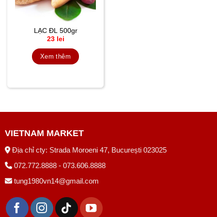
LẠC ĐL 500gr
23
lei
Xem thêm
VIETNAM MARKET
Địa chỉ cty: Strada Moroeni 47, București 023025
072.772.8888 - 073.606.8888
tung1980vn14@gmail.com