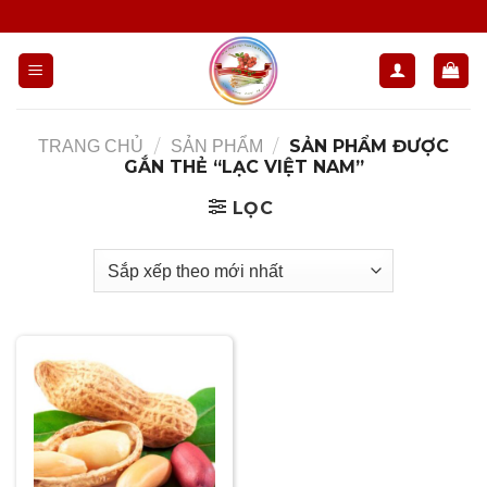
Chuyển
đến
nội
dung
/
/
SẢN PHẨM ĐƯỢC
TRANG CHỦ
SẢN PHẨM
GẮN THẺ “LẠC VIỆT NAM”
LỌC