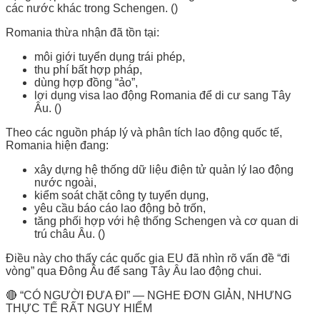
các nước khác trong Schengen. ()
Romania thừa nhận đã tồn tại:
môi giới tuyển dụng trái phép,
thu phí bất hợp pháp,
dùng hợp đồng “ảo”,
lợi dụng visa lao động Romania để di cư sang Tây
Âu. ()
Theo các nguồn pháp lý và phân tích lao động quốc tế,
Romania hiện đang:
xây dựng hệ thống dữ liệu điện tử quản lý lao động
nước ngoài,
kiểm soát chặt công ty tuyển dụng,
yêu cầu báo cáo lao động bỏ trốn,
tăng phối hợp với hệ thống Schengen và cơ quan di
trú châu Âu. ()
Điều này cho thấy các quốc gia EU đã nhìn rõ vấn đề “đi
vòng” qua Đông Âu để sang Tây Âu lao động chui.
🔴 “CÓ NGƯỜI ĐƯA ĐI” — NGHE ĐƠN GIẢN, NHƯNG
THỰC TẾ RẤT NGUY HIỂM