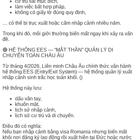
cư trú sai mục đích,
làm việc bất hợp pháp,
không có giấy tờ đúng quy định,
… có thể bị trục xuất hoặc cấm nhập cảnh nhiều năm.
Trong khi đó, môi giới thường biến mất ngay khi xảy ra vấn
đề.
🔴 HỆ THỐNG EES — “MẮT THẦN” QUẢN LÝ DI
CHUYỂN TOÀN CHÂU ÂU
Từ tháng 4/2026, Liên minh Châu Âu chính thức vận hành
hệ thống EES (Entry/Exit System) — hệ thống quản lý xuất
nhập cảnh sinh trắc học toàn khối. ()
Hệ thống này lưu:
dấu vân tay,
khuôn mặt,
lịch sử nhập cảnh,
lịch sử cư trú và di chuyển.
Điều đó có nghĩa:
Nếu bạn nhập cảnh bằng visa Romania nhưng biến mất
khỏi nơi đăng ký lao động rồi xuất hiện tại Đức hoặc nước