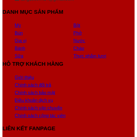
DANH MỤC SẢN PHẨM
Mỳ
Bột
Bún
Phở
Gia vị
Nước
Bánh
Cháo
Sữa
Thực phẩm tươi
HỖ TRỢ KHÁCH HÀNG
Giới thiệu
Chính sách đổi trả
Chính sách bảo mật
Điều khoản dịch vụ
Chính sách vận chuyển
Chính sách cộng tác viên
LIÊN KẾT FANPAGE