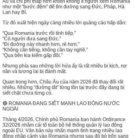
Âu và chi phí thấp hơn khiến không ít người xem Romania
như một “bước đệm” để tìm đường sang Đức, Pháp, Hà
Lan hay Bỉ.
Từ đó xuất hiện ngày càng nhiều lời quảng cáo hấp dẫn:
“Qua Romania trước rồi tính tiếp.”
“Có người đưa sang Đức.”
“Đi đường này nhanh hơn, rẻ hơn.”
“Không cần tiếng, không cần tay nghề.”
“Qua bên kia kiếm gấp đôi.”
Nhưng phía sau những lời hứa ấy là rất nhiều bi kịch, nợ
nần và tương lai bị đánh mất.
Quan trọng hơn, Châu Âu của năm 2026 đã thay đổi rất
nhiều. Những “đường tắt” từng tồn tại trước đây đang bị
siết chặt chưa từng có.
🔴 ROMANIA ĐANG SIẾT MẠNH LAO ĐỘNG NƯỚC
NGOÀI
Tháng 4/2026, Chính phủ Romania ban hành Ordinance
32/2026 nhằm cải tổ toàn bộ hệ thống quản lý lao động
ngoài EU. Văn bản này nhấn mạnh tình trạng nhiều lao
động nhập cảnh vào Romania nhưng sau đó bỏ trốn sang