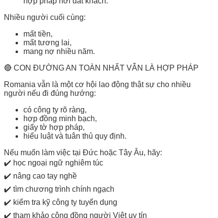
hợp pháp nơi đất khách.
Nhiều người cuối cùng:
mất tiền,
mất tương lai,
mang nợ nhiều năm.
🔴 CON ĐƯỜNG AN TOÀN NHẤT VẪN LÀ HỢP PHÁP
Romania vẫn là một cơ hội lao động thật sự cho nhiều
người nếu đi đúng hướng:
có công ty rõ ràng,
hợp đồng minh bạch,
giấy tờ hợp pháp,
hiểu luật và tuân thủ quy định.
Nếu muốn làm việc tại Đức hoặc Tây Âu, hãy:
✔️ học ngoại ngữ nghiêm túc
✔️ nâng cao tay nghề
✔️ tìm chương trình chính ngạch
✔️ kiểm tra kỹ công ty tuyển dụng
✔️ tham khảo cộng đồng người Việt uy tín