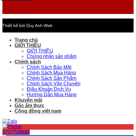
Thiết kế bởi Duy Anh Web
Trang chủ
GIỚI THIỆU
GIỚI THIỆU
Chứng nhận sản phẩm
Chính sách
Chính Sách Bảo Mật
Chính Sách Mua Hàng
Chính Sách Sản Phẩm
Chính Sách Vận Chuyển
Điều Khoản Dịch Vụ
Hướng Dẫn Mua Hàng
Khuyến mãi
Góc ẩm thực
Cộng đồng việt nam
0727728888