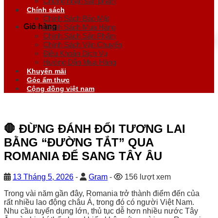
Chứng nhận sản phẩm
Chính sách
Chính Sách Bảo Mật
Giỏ hàng
Chính Sách Mua Hàng
Chính Sách Sản Phẩm
Chính Sách Vận Chuyển
Điều Khoản Dịch Vụ
Hướng Dẫn Mua Hàng
Khuyến mãi
Góc ẩm thực
Cộng đồng việt nam
🛑 ĐỪNG ĐÁNH ĐỔI TƯƠNG LAI
BẰNG “ĐƯỜNG TẮT” QUA
ROMANIA ĐỂ SANG TÂY ÂU
13 Tháng 5, 2026
-
Gram
-
156 lượt xem
Trong vài năm gần đây, Romania trở thành điểm đến của
rất nhiều lao động châu Á, trong đó có người Việt Nam.
Nhu cầu tuyển dụng lớn, thủ tục dễ hơn nhiều nước Tây