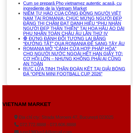
Cum se prepară Pho vietnamez autentic acasă, cu
ingrediente de la Vietnam Market
NIỀM TỰ HÀO CỦA CỘNG ĐỒNG NGƯỜI VIỆT
NAM TẠI ROMANIA: CHÚC MỪNG NGƯỜI ĐẸP
ĐẶNG THỊ CHÂM ĐẠT DANH HIỆU “PHU NHÂN
NGƯỜI ĐẸP THÂN THIỆN” TẠI HOA HẬU ÁO DÀI
PHU NHÂN TOÀN CHÂU ÂU LẦN THỨ IV
🛑 ĐỪNG ĐÁNH ĐỔI TƯƠNG LAI BẰNG
“ĐƯỜNG TẮT” QUA ROMANIA ĐỂ SANG TÂY ÂU
ROMANIA MỞ “CÁNH CỬA HỢP PHÁP HÓA”
CHO NGƯỜI NƯỚC NGOÀI HẾT HẠN GIẤY TỜ:
CƠ HỘI LỚN – NHƯNG KHÔNG PHẢI AI CŨNG
AN TOÀN
RỰC LỬA TINH THẦN ĐOÀN KẾT TẠI GIẢI BÓNG
ĐÁ “OPEN MINI FOOTBALL CUP 2026”
VIETNAM MARKET
Địa chỉ cty: Strada Moroeni 47, București 023025
072.772.8888 - 073.606.8888
tung1980vn14@gmail.com