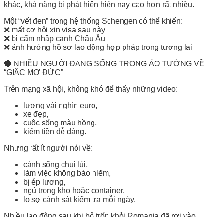
khác, khả năng bị phát hiện hiện nay cao hơn rất nhiều.
Một “vết đen” trong hệ thống Schengen có thể khiến:
❌ mất cơ hội xin visa sau này
❌ bị cấm nhập cảnh Châu Âu
❌ ảnh hưởng hồ sơ lao động hợp pháp trong tương lai
🔴 NHIỀU NGƯỜI ĐANG SỐNG TRONG ẢO TƯỞNG VỀ
“GIẤC MƠ ĐỨC”
Trên mạng xã hội, không khó để thấy những video:
lương vài nghìn euro,
xe đẹp,
cuộc sống màu hồng,
kiếm tiền dễ dàng.
Nhưng rất ít người nói về:
cảnh sống chui lủi,
làm việc không bảo hiểm,
bị ép lương,
ngủ trong kho hoặc container,
lo sợ cảnh sát kiểm tra mỗi ngày.
Nhiều lao động sau khi bỏ trốn khỏi Romania đã rơi vào