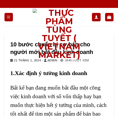
Chuyển
đến
nội
dung
10 bước chuẩn bị cơ bản cho
người mới bắt đầu kinh doanh
21 THÁNG 1, 2024
-
ADMIN
-
2640 LƯỢT XEM
1.Xác định ý tưởng kinh doanh
Bất kể bạn đang muốn bắt đầu một công
việc kinh doanh với số vốn thấp hay bạn
muốn thực hiện hết ý tưởng của mình, cách
tốt nhất để tìm một sản phẩm để bán bao