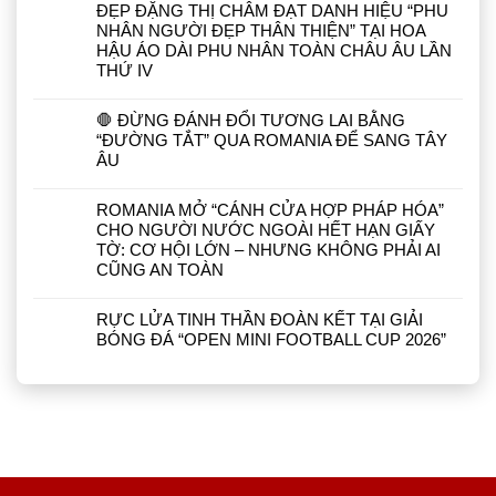
ĐẸP ĐẶNG THỊ CHÂM ĐẠT DANH HIỆU “PHU
NHÂN NGƯỜI ĐẸP THÂN THIỆN” TẠI HOA
HẬU ÁO DÀI PHU NHÂN TOÀN CHÂU ÂU LẦN
THỨ IV
🛑 ĐỪNG ĐÁNH ĐỔI TƯƠNG LAI BẰNG
“ĐƯỜNG TẮT” QUA ROMANIA ĐỂ SANG TÂY
ÂU
ROMANIA MỞ “CÁNH CỬA HỢP PHÁP HÓA”
CHO NGƯỜI NƯỚC NGOÀI HẾT HẠN GIẤY
TỜ: CƠ HỘI LỚN – NHƯNG KHÔNG PHẢI AI
CŨNG AN TOÀN
RỰC LỬA TINH THẦN ĐOÀN KẾT TẠI GIẢI
BÓNG ĐÁ “OPEN MINI FOOTBALL CUP 2026”