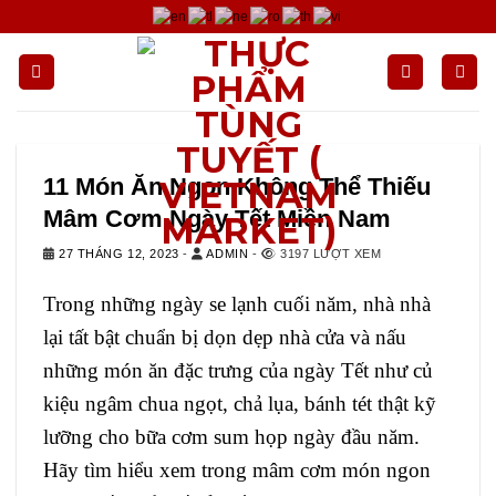
Chuyển
đến
nội
dung
11 Món Ăn Ngon Không Thể Thiếu
Mâm Cơm Ngày Tết Miền Nam
27 THÁNG 12, 2023
-
ADMIN
-
3197 LƯỢT XEM
Trong những ngày se lạnh cuối năm, nhà nhà
lại tất bật chuẩn bị dọn dẹp nhà cửa và nấu
những món ăn đặc trưng của ngày Tết như củ
kiệu ngâm chua ngọt, chả lụa, bánh tét thật kỹ
lưỡng cho bữa cơm sum họp ngày đầu năm.
Hãy tìm hiểu xem trong mâm cơm món ngon