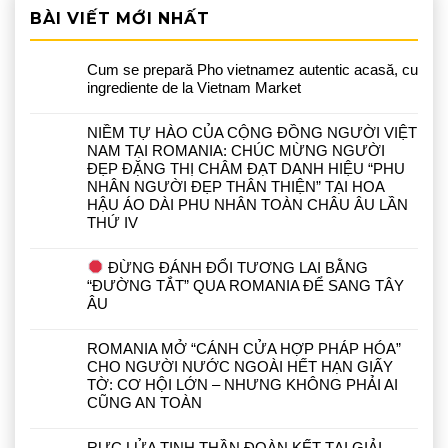
BÀI VIẾT MỚI NHẤT
Cum se prepară Pho vietnamez autentic acasă, cu
ingrediente de la Vietnam Market
NIỀM TỰ HÀO CỦA CỘNG ĐỒNG NGƯỜI VIỆT
NAM TẠI ROMANIA: CHÚC MỪNG NGƯỜI
ĐẸP ĐẶNG THỊ CHÂM ĐẠT DANH HIỆU “PHU
NHÂN NGƯỜI ĐẸP THÂN THIỆN” TẠI HOA
HẬU ÁO DÀI PHU NHÂN TOÀN CHÂU ÂU LẦN
THỨ IV
ĐỪNG ĐÁNH ĐỔI TƯƠNG LAI BẰNG
“ĐƯỜNG TẮT” QUA ROMANIA ĐỂ SANG TÂY
ÂU
ROMANIA MỞ “CÁNH CỬA HỢP PHÁP HÓA”
CHO NGƯỜI NƯỚC NGOÀI HẾT HẠN GIẤY
TỜ: CƠ HỘI LỚN – NHƯNG KHÔNG PHẢI AI
CŨNG AN TOÀN
RỰC LỬA TINH THẦN ĐOÀN KẾT TẠI GIẢI