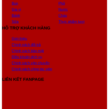
Bún
Phở
Gia vị
Nước
Bánh
Cháo
Sữa
Thực phẩm tươi
HỖ TRỢ KHÁCH HÀNG
Giới thiệu
Chính sách đổi trả
Chính sách bảo mật
Điều khoản dịch vụ
Chính sách vận chuyển
Chính sách cộng tác viên
LIÊN KẾT FANPAGE