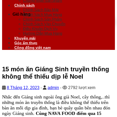
Chứng nhận sản phẩm
Chính sách
Chính Sách Bảo Mật
Giỏ hàng
Chính Sách Mua Hàng
Chính Sách Sản Phẩm
Chính Sách Vận Chuyển
Điều Khoản Dịch Vụ
Hướng Dẫn Mua Hàng
Khuyến mãi
Góc ẩm thực
Cộng đồng việt nam
15 món ăn Giáng Sinh truyền thống
không thể thiếu dịp lễ Noel
8 Tháng 12, 2023
-
admin
-
2792 lượt xem
Nhắc đến Giáng sinh ngoài ông già Noel, cây thông,..thì
những món ăn truyền thống là điều không thể thiếu trên
bàn ăn mỗi dịp gia đình, bạn bè quây quần bên nhau đón
ngày Giáng sinh.
Cùng NAVA FOOD
điểm qua 15