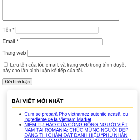
Tên
*
Email
*
Trang web
Lưu tên của tôi, email, và trang web trong trình duyệt
này cho lần bình luận kế tiếp của tôi.
BÀI VIẾT MỚI NHẤT
Cum se prepară Pho vietnamez autentic acasă, cu
ingrediente de la Vietnam Market
NIỀM TỰ HÀO CỦA CỘNG ĐỒNG NGƯỜI VIỆT
NAM TẠI ROMANIA: CHÚC MỪNG NGƯỜI ĐẸP
ĐẶNG THỊ CHÂM ĐẠT DANH HIỆU “PHU NHÂN