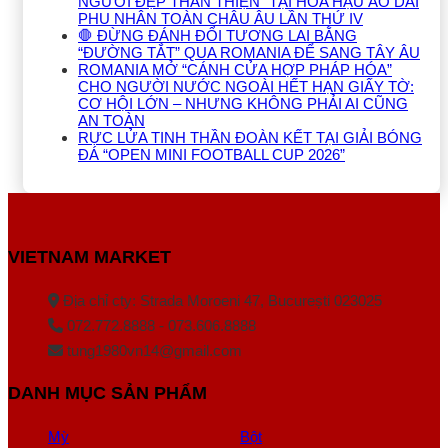
NGƯỜI ĐẸP THÂN THIỆN” TẠI HOA HẬU ÁO DÀI
PHU NHÂN TOÀN CHÂU ÂU LẦN THỨ IV
🛑 ĐỪNG ĐÁNH ĐỔI TƯƠNG LAI BẰNG
“ĐƯỜNG TẮT” QUA ROMANIA ĐỂ SANG TÂY ÂU
ROMANIA MỞ “CÁNH CỬA HỢP PHÁP HÓA”
CHO NGƯỜI NƯỚC NGOÀI HẾT HẠN GIẤY TỜ:
CƠ HỘI LỚN – NHƯNG KHÔNG PHẢI AI CŨNG
AN TOÀN
RỰC LỬA TINH THẦN ĐOÀN KẾT TẠI GIẢI BÓNG
ĐÁ “OPEN MINI FOOTBALL CUP 2026”
VIETNAM MARKET
Địa chỉ cty: Strada Moroeni 47, București 023025
072.772.8888 - 073.606.8888
tung1980vn14@gmail.com
DANH MỤC SẢN PHẨM
Mỳ
Bột