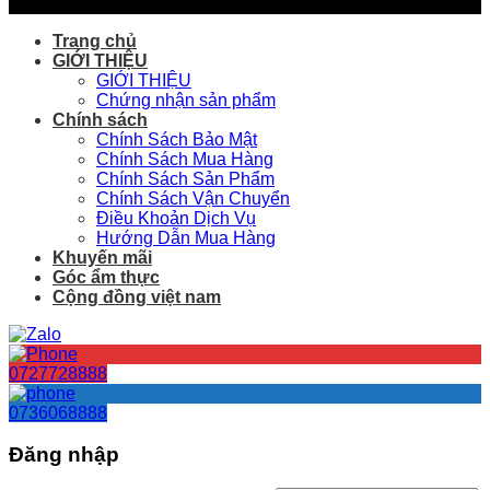
Trang chủ
GIỚI THIỆU
GIỚI THIỆU
Chứng nhận sản phẩm
Chính sách
Chính Sách Bảo Mật
Chính Sách Mua Hàng
Chính Sách Sản Phẩm
Chính Sách Vận Chuyển
Điều Khoản Dịch Vụ
Hướng Dẫn Mua Hàng
Khuyến mãi
Góc ẩm thực
Cộng đồng việt nam
0727728888
0736068888
Đăng nhập