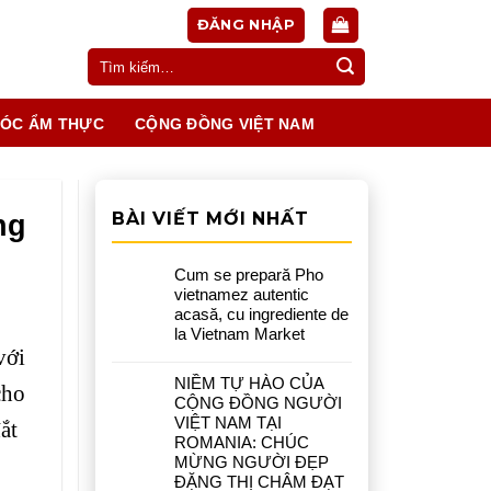
ĐĂNG NHẬP
Tìm
kiếm:
ÓC ẨM THỰC
CỘNG ĐỒNG VIỆT NAM
ng
BÀI VIẾT MỚI NHẤT
Cum se prepară Pho
vietnamez autentic
acasă, cu ingrediente de
la Vietnam Market
với
NIỀM TỰ HÀO CỦA
cho
CỘNG ĐỒNG NGƯỜI
VIỆT NAM TẠI
ắt
ROMANIA: CHÚC
MỪNG NGƯỜI ĐẸP
ĐẶNG THỊ CHÂM ĐẠT