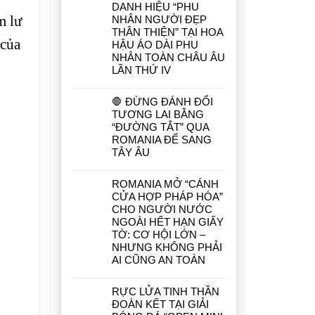
DANH HIỆU “PHU
m lư
NHÂN NGƯỜI ĐẸP
THÂN THIỆN” TẠI HOA
 của
HẬU ÁO DÀI PHU
NHÂN TOÀN CHÂU ÂU
LẦN THỨ IV
🛑 ĐỪNG ĐÁNH ĐỔI
TƯƠNG LAI BẰNG
“ĐƯỜNG TẮT” QUA
ROMANIA ĐỂ SANG
TÂY ÂU
ROMANIA MỞ “CÁNH
CỬA HỢP PHÁP HÓA”
CHO NGƯỜI NƯỚC
NGOÀI HẾT HẠN GIẤY
TỜ: CƠ HỘI LỚN –
NHƯNG KHÔNG PHẢI
AI CŨNG AN TOÀN
RỰC LỬA TINH THẦN
ĐOÀN KẾT TẠI GIẢI