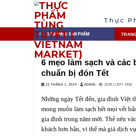
Chuyển
đến
nội
Thực P
dung
DANH MỤC SẢN PHẨM
TRANG
6 mẹo làm sạch và các
chuẩn bị đón Tết
22 THÁNG 1, 2024
-
ADMIN
-
2538 LƯỢT XEM
Những ngày Tết đến, gia đình Việt t
mong muốn làm sạch hết mọi vết bẩn 
gia đình trong năm mới. Thế nên và
khách hơn hẳn, vì thế mà giá dịch vụ