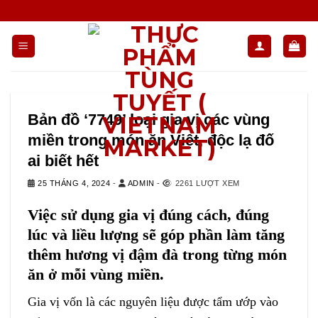
Chuyển
đến
nội
dung
Bản đồ ‘7749’ loại gia vị các vùng
miền trong món ăn Việt, độc lạ đố
ai biết hết
25 THÁNG 4, 2024
-
ADMIN
-
2261 LƯỢT XEM
Việc sử dụng gia vị đúng cách, đúng
lúc và liều lượng sẽ góp phần làm tăng
thêm hương vị đậm đà trong từng món
ăn ở mỗi vùng miền.
Gia vị vốn là các nguyên liệu được tẩm ướp vào