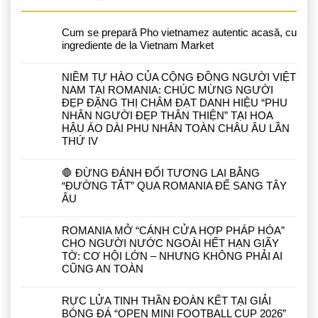
Cum se prepară Pho vietnamez autentic acasă, cu
ingrediente de la Vietnam Market
NIỀM TỰ HÀO CỦA CỘNG ĐỒNG NGƯỜI VIỆT
NAM TẠI ROMANIA: CHÚC MỪNG NGƯỜI
ĐẸP ĐẶNG THỊ CHÂM ĐẠT DANH HIỆU “PHU
NHÂN NGƯỜI ĐẸP THÂN THIỆN” TẠI HOA
HẬU ÁO DÀI PHU NHÂN TOÀN CHÂU ÂU LẦN
THỨ IV
🛑 ĐỪNG ĐÁNH ĐỔI TƯƠNG LAI BẰNG
“ĐƯỜNG TẮT” QUA ROMANIA ĐỂ SANG TÂY
ÂU
ROMANIA MỞ “CÁNH CỬA HỢP PHÁP HÓA”
CHO NGƯỜI NƯỚC NGOÀI HẾT HẠN GIẤY
TỜ: CƠ HỘI LỚN – NHƯNG KHÔNG PHẢI AI
CŨNG AN TOÀN
RỰC LỬA TINH THẦN ĐOÀN KẾT TẠI GIẢI
BÓNG ĐÁ “OPEN MINI FOOTBALL CUP 2026”