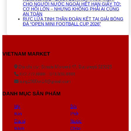
CHO NGƯỜI NƯỚC NGOÀI HẾT HẠN GIẤY TỜ:
CƠ HỘI LỚN – NHƯNG KHÔNG PHẢI AI CŨNG
AN TOÀN
RỰC LỬA TINH THẦN ĐOÀN KẾT TẠI GIẢI BÓNG
ĐÁ “OPEN MINI FOOTBALL CUP 2026”
VIETNAM MARKET
Địa chỉ cty: Strada Moroeni 47, București 023025
072.772.8888 - 073.606.8888
tung1980vn14@gmail.com
DANH MỤC SẢN PHẨM
Mỳ
Bột
Bún
Phở
Gia vị
Nước
Bánh
Cháo