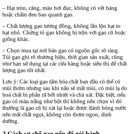
– Hạt tròn, căng, màu hơi đục, không có vết bàng
hoặc chấm đen bao quanh gạo.
– Chất lượng gạo tương đồng, không lẫn lộn hạt to
hạt nhỏ. Chứng tỏ gạo không bị trộn với gạo cũ hoặc
giống khác.
– Chọn mua tại nơi bán gạo có nguồn gốc rõ ràng.
Túi gạo ghi rõ thương hiệu, thời gian sản xuất, cũng
như hạn sử dụng tại các cửa hàng hoặc siêu thị để chất
lượng gạo tốt nhất.
Lưu ý: Các loại gạo tẩm hóa chất ban đầu có thể có
mùi thơm nhưng sau khi nấu sẽ mất mùi, có mùi lạ do
hoá chất bị phân rã bởi nhiệt và chà xát. Đặc biệt, nếu
gạo có màu trắng như bột thì không nên chọn vì đó
thường là gạo cũ bị xát lại hoặc được đánh bóng nước
nên mất chất ngọt, không còn thơm ngon, dinh
dưỡng.
2.Cách sơ chế gạo nếp để gói bánh