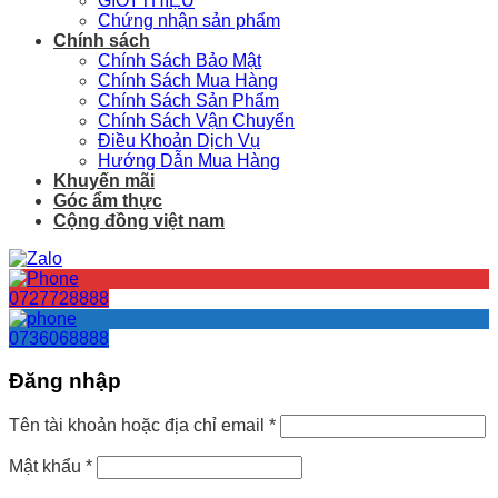
GIỚI THIỆU
Chứng nhận sản phẩm
Chính sách
Chính Sách Bảo Mật
Chính Sách Mua Hàng
Chính Sách Sản Phẩm
Chính Sách Vận Chuyển
Điều Khoản Dịch Vụ
Hướng Dẫn Mua Hàng
Khuyến mãi
Góc ẩm thực
Cộng đồng việt nam
0727728888
0736068888
Đăng nhập
Tên tài khoản hoặc địa chỉ email
*
Mật khẩu
*