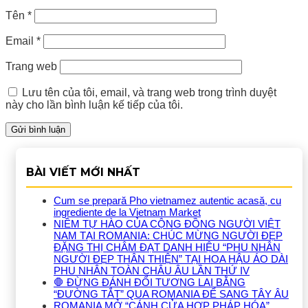
Tên
*
Email
*
Trang web
Lưu tên của tôi, email, và trang web trong trình duyệt
này cho lần bình luận kế tiếp của tôi.
BÀI VIẾT MỚI NHẤT
Cum se prepară Pho vietnamez autentic acasă, cu
ingrediente de la Vietnam Market
NIỀM TỰ HÀO CỦA CỘNG ĐỒNG NGƯỜI VIỆT
NAM TẠI ROMANIA: CHÚC MỪNG NGƯỜI ĐẸP
ĐẶNG THỊ CHÂM ĐẠT DANH HIỆU “PHU NHÂN
NGƯỜI ĐẸP THÂN THIỆN” TẠI HOA HẬU ÁO DÀI
PHU NHÂN TOÀN CHÂU ÂU LẦN THỨ IV
🛑 ĐỪNG ĐÁNH ĐỔI TƯƠNG LAI BẰNG
“ĐƯỜNG TẮT” QUA ROMANIA ĐỂ SANG TÂY ÂU
ROMANIA MỞ “CÁNH CỬA HỢP PHÁP HÓA”