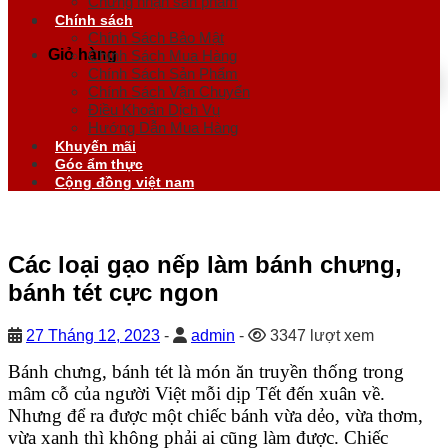
Chứng nhận sản phẩm
Chính sách
Chính Sách Bảo Mật
Giỏ hàng
Chính Sách Mua Hàng
Chính Sách Sản Phẩm
Chính Sách Vận Chuyển
Điều Khoản Dịch Vụ
Hướng Dẫn Mua Hàng
Khuyến mãi
Góc ẩm thực
Cộng đồng việt nam
Các loại gạo nếp làm bánh chưng,
bánh tét cực ngon
27 Tháng 12, 2023
-
admin
-
3347 lượt xem
Bánh chưng, bánh tét là món ăn truyền thống trong
mâm cỗ của người Việt mỗi dịp Tết đến xuân về.
Nhưng để ra được một chiếc bánh vừa dẻo, vừa thơm,
vừa xanh thì không phải ai cũng làm được. Chiếc