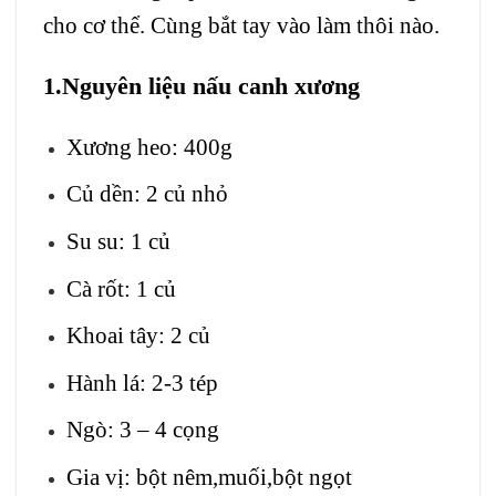
cho cơ thể. Cùng bắt tay vào làm thôi nào.
1.Nguyên liệu nấu canh xương
Xương heo: 400g
Củ dền: 2 củ nhỏ
Su su: 1 củ
Cà rốt: 1 củ
Khoai tây: 2 củ
Hành lá: 2-3 tép
Ngò: 3 – 4 cọng
Gia vị: bột nêm,muối,bột ngọt