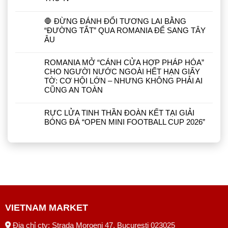
🛑 ĐỪNG ĐÁNH ĐỔI TƯƠNG LAI BẰNG
“ĐƯỜNG TẮT” QUA ROMANIA ĐỂ SANG TÂY
ÂU
ROMANIA MỞ “CÁNH CỬA HỢP PHÁP HÓA”
CHO NGƯỜI NƯỚC NGOÀI HẾT HẠN GIẤY
TỜ: CƠ HỘI LỚN – NHƯNG KHÔNG PHẢI AI
CŨNG AN TOÀN
RỰC LỬA TINH THẦN ĐOÀN KẾT TẠI GIẢI
BÓNG ĐÁ “OPEN MINI FOOTBALL CUP 2026”
VIETNAM MARKET
Địa chỉ cty: Strada Moroeni 47, București 023025