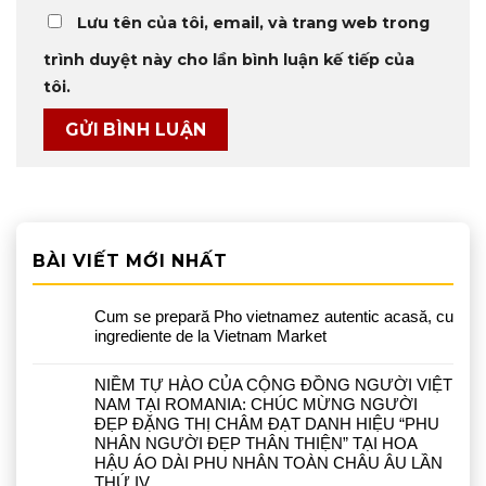
Lưu tên của tôi, email, và trang web trong
trình duyệt này cho lần bình luận kế tiếp của
tôi.
BÀI VIẾT MỚI NHẤT
Cum se prepară Pho vietnamez autentic acasă, cu
ingrediente de la Vietnam Market
NIỀM TỰ HÀO CỦA CỘNG ĐỒNG NGƯỜI VIỆT
NAM TẠI ROMANIA: CHÚC MỪNG NGƯỜI
ĐẸP ĐẶNG THỊ CHÂM ĐẠT DANH HIỆU “PHU
NHÂN NGƯỜI ĐẸP THÂN THIỆN” TẠI HOA
HẬU ÁO DÀI PHU NHÂN TOÀN CHÂU ÂU LẦN
THỨ IV