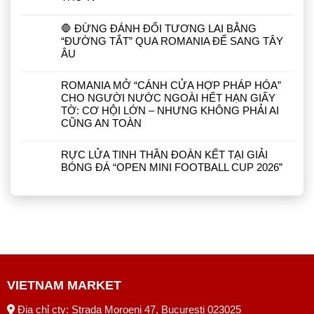
🛑 ĐỪNG ĐÁNH ĐỔI TƯƠNG LAI BẰNG
“ĐƯỜNG TẮT” QUA ROMANIA ĐỂ SANG TÂY
ÂU
ROMANIA MỞ “CÁNH CỬA HỢP PHÁP HÓA”
CHO NGƯỜI NƯỚC NGOÀI HẾT HẠN GIẤY
TỜ: CƠ HỘI LỚN – NHƯNG KHÔNG PHẢI AI
CŨNG AN TOÀN
RỰC LỬA TINH THẦN ĐOÀN KẾT TẠI GIẢI
BÓNG ĐÁ “OPEN MINI FOOTBALL CUP 2026”
VIETNAM MARKET
Địa chỉ cty: Strada Moroeni 47, București 023025