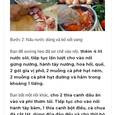
Bước 2: Nấu nước dùng và bò sốt vang
thêm 4 lít
Bạn để xương heo đã sơ chế vào nồi,
nước sôi, tiếp tục lần lượt cho vào nồi
gừng nướng, hành tây nướng, hoa hồi, quế,
2 gói gia vị phở, 2 muỗng cà phê hạt nêm,
2 muỗng cà phê hạt đường và hầm trong
khoảng 1 tiếng.
cho 2 thìa canh dầu ăn
Bạn bắt một nồi khác,
vào và phi thơm tỏi. Tiếp tục cho vào nồi
hành tây băm, 1 thìa canh bột điều, cà chua
đã cắt lát, dùng đũa đảo đều và cho thịt bò