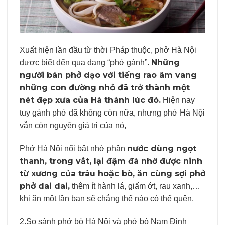
Xuất hiện lần đầu từ thời Pháp thuộc, phở Hà Nội
Những
được biết đến qua dạng “phở gánh”.
người bán phở dạo với tiếng rao âm vang
những con đường nhỏ đã trở thành một
nét đẹp xưa của Hà thành lúc đó.
Hiện nay
tuy gánh phở đã không còn nữa, nhưng phở Hà Nội
vẫn còn nguyên giá trị của nó,
nước dùng ngọt
Phở Hà Nội nổi bật nhờ phần
thanh, trong vắt, lại đậm đà nhờ được ninh
từ xương của trâu hoặc bò, ăn cùng sợi phở
phở dai dai,
thêm ít hành lá, giấm ớt, rau xanh,…
khi ăn một lần bạn sẽ chẳng thể nào có thể quên.
2.So sánh phở bò Hà Nội và phở bò Nam Định