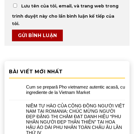
Lưu tên của tôi, email, và trang web trong
trình duyệt này cho lần bình luận kế tiếp của
tôi.
BÀI VIẾT MỚI NHẤT
Cum se prepară Pho vietnamez autentic acasă, cu
ingrediente de la Vietnam Market
NIỀM TỰ HÀO CỦA CỘNG ĐỒNG NGƯỜI VIỆT
NAM TẠI ROMANIA: CHÚC MỪNG NGƯỜI
ĐẸP ĐẶNG THỊ CHÂM ĐẠT DANH HIỆU “PHU
NHÂN NGƯỜI ĐẸP THÂN THIỆN” TẠI HOA
HẬU ÁO DÀI PHU NHÂN TOÀN CHÂU ÂU LẦN
THỨ IV