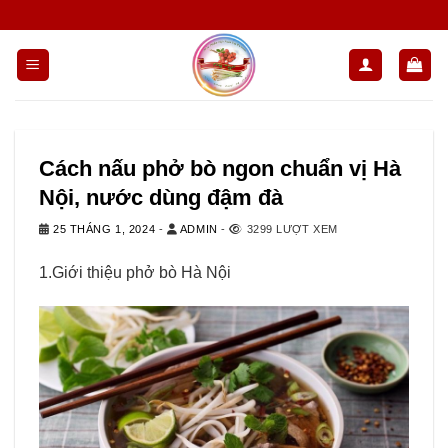
Chuyển
đến
nội
dung
Cách nấu phở bò ngon chuẩn vị Hà
Nội, nước dùng đậm đà
25 THÁNG 1, 2024
-
ADMIN
-
3299 LƯỢT XEM
1.Giới thiệu phở bò Hà Nội