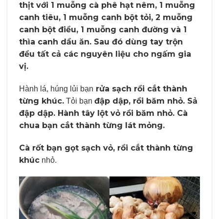
thịt với 1 muỗng cà phê hạt nêm, 1 muỗng
canh tiêu, 1 muỗng canh bột tỏi, 2 muỗng
canh bột điều, 1 muỗng canh đường và 1
thìa canh dầu ăn. Sau đó dùng tay trộn
đều tất cả các nguyên liệu cho ngấm gia
vị.
rửa sạch rồi cắt thành
Hành lá, húng lủi bạn
từng khúc.
đập dập, rồi băm nhỏ. Sả
Tỏi bạn
đập dập. Hành tây lột vỏ rồi băm nhỏ. Cà
chua bạn cắt thành từng lát mỏng.
Cà rốt bạn gọt sạch vỏ, rồi cắt thành từng
khúc
nhỏ.