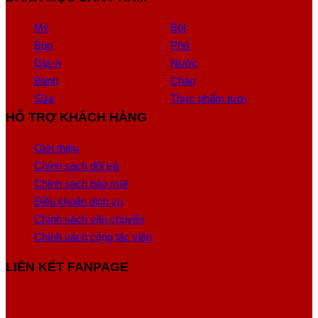
Mỳ
Bột
Bún
Phở
Gia vị
Nước
Bánh
Cháo
Sữa
Thực phẩm tươi
HỖ TRỢ KHÁCH HÀNG
Giới thiệu
Chính sách đổi trả
Chính sách bảo mật
Điều khoản dịch vụ
Chính sách vận chuyển
Chính sách cộng tác viên
LIÊN KẾT FANPAGE