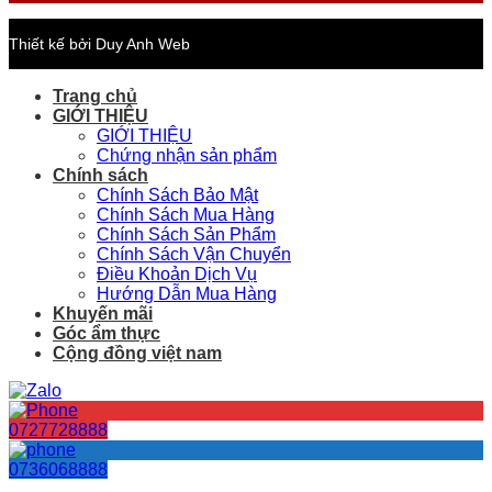
Thiết kế bởi Duy Anh Web
Trang chủ
GIỚI THIỆU
GIỚI THIỆU
Chứng nhận sản phẩm
Chính sách
Chính Sách Bảo Mật
Chính Sách Mua Hàng
Chính Sách Sản Phẩm
Chính Sách Vận Chuyển
Điều Khoản Dịch Vụ
Hướng Dẫn Mua Hàng
Khuyến mãi
Góc ẩm thực
Cộng đồng việt nam
0727728888
0736068888