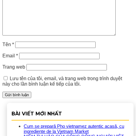
Tên
*
Email
*
Trang web
Lưu tên của tôi, email, và trang web trong trình duyệt
này cho lần bình luận kế tiếp của tôi.
BÀI VIẾT MỚI NHẤT
Cum se prepară Pho vietnamez autentic acasă, cu
ingrediente de la Vietnam Market