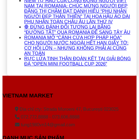
NIỀM TỰ HÀO CỦA CỘNG ĐỒNG NGƯỜI VIỆT
NAM TẠI ROMANIA: CHÚC MỪNG NGƯỜI ĐẸP
ĐẶNG THỊ CHÂM ĐẠT DANH HIỆU “PHU NHÂN
NGƯỜI ĐẸP THÂN THIỆN” TẠI HOA HẬU ÁO DÀI
PHU NHÂN TOÀN CHÂU ÂU LẦN THỨ IV
🛑 ĐỪNG ĐÁNH ĐỔI TƯƠNG LAI BẰNG
“ĐƯỜNG TẮT” QUA ROMANIA ĐỂ SANG TÂY ÂU
ROMANIA MỞ “CÁNH CỬA HỢP PHÁP HÓA”
CHO NGƯỜI NƯỚC NGOÀI HẾT HẠN GIẤY TỜ:
CƠ HỘI LỚN – NHƯNG KHÔNG PHẢI AI CŨNG
AN TOÀN
RỰC LỬA TINH THẦN ĐOÀN KẾT TẠI GIẢI BÓNG
ĐÁ “OPEN MINI FOOTBALL CUP 2026”
VIETNAM MARKET
Địa chỉ cty: Strada Moroeni 47, București 023025
072.772.8888 - 073.606.8888
tung1980vn14@gmail.com
DANH MỤC SẢN PHẨM