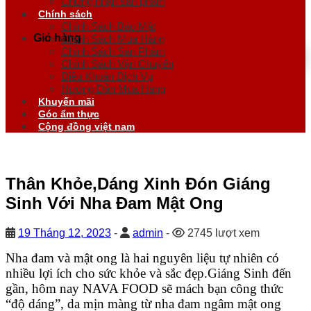
Chứng nhận sản phẩm
Chính sách
Chính Sách Bảo Mật
Giỏ hàng
Chính Sách Mua Hàng
Chính Sách Sản Phẩm
Chính Sách Vận Chuyển
Điều Khoản Dịch Vụ
Hướng Dẫn Mua Hàng
Khuyến mãi
Góc ẩm thực
Cộng đồng việt nam
Thân Khỏe,Dáng Xinh Đón Giáng
Sinh Với Nha Đam Mật Ong
19 Tháng 12, 2023
-
admin
-
2745 lượt xem
Nha đam và mật ong là hai nguyên liệu tự nhiên có
nhiều lợi ích cho sức khỏe và sắc đẹp.Giáng Sinh đến
gần, hôm nay NAVA FOOD sẽ mách bạn công thức
“độ dáng”, da mịn màng từ nha đam ngâm mật ong