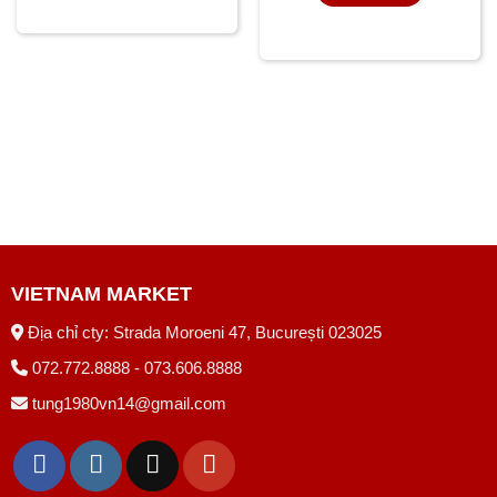
VIETNAM MARKET
Địa chỉ cty: Strada Moroeni 47, București 023025
072.772.8888 - 073.606.8888
tung1980vn14@gmail.com