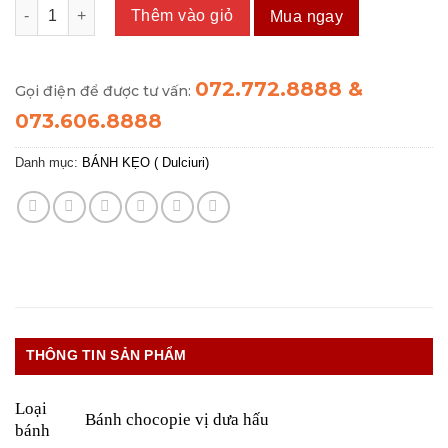
Bánh Chocopai Dưa Hấu số lượng
Thêm vào giỏ
Mua ngay
072.772.8888 &
Gọi điện để được tư vấn:
073.606.8888
Danh mục:
BÁNH KẸO ( Dulciuri)
THÔNG TIN SẢN PHẨM
Loại
Bánh chocopie vị dưa hấu
bánh