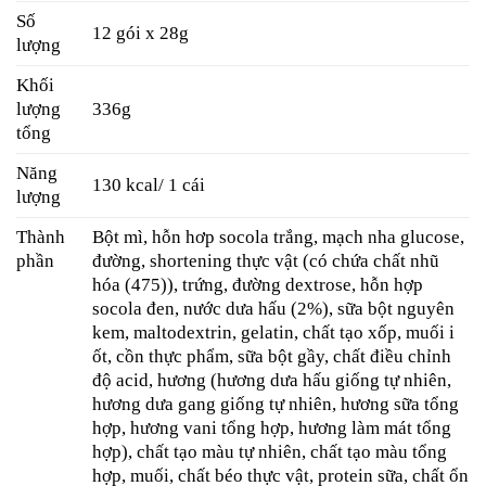
Số
12 gói x 28g
lượng
Khối
lượng
336g
tổng
Năng
130 kcal/ 1 cái
lượng
Thành
Bột mì, hỗn hơp socola trắng, mạch nha glucose,
phần
đường, shortening thực vật (có chứa chất nhũ
hóa (475)), trứng, đường dextrose, hỗn hợp
socola đen, nước dưa hấu (2%), sữa bột nguyên
kem, maltodextrin, gelatin, chất tạo xốp, muối i
ốt, cồn thực phẩm, sữa bột gầy, chất điều chỉnh
độ acid, hương (hương dưa hấu giống tự nhiên,
hương dưa gang giống tự nhiên, hương sữa tổng
hợp, hương vani tổng hợp, hương làm mát tổng
hợp), chất tạo màu tự nhiên, chất tạo màu tổng
hợp, muối, chất béo thực vật, protein sữa, chất ổn