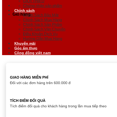
GIỚI THIỆU
Chứng nhận sản phẩm
Chính sách
Giỏ hàng
Chính Sách Bảo Mật
Chính Sách Mua Hàng
Chính Sách Sản Phẩm
Chính Sách Vận Chuyển
Điều Khoản Dịch Vụ
Hướng Dẫn Mua Hàng
Khuyến mãi
Góc ẩm thực
Cộng đồng việt nam
GIAO HÀNG MIỄN PHÍ
Đối với các đơn hàng trên 600.000 đ
TÍCH ĐIỂM ĐỔI QUÀ
Tích điểm đổi quà cho khách hàng trong lần mua tiếp theo