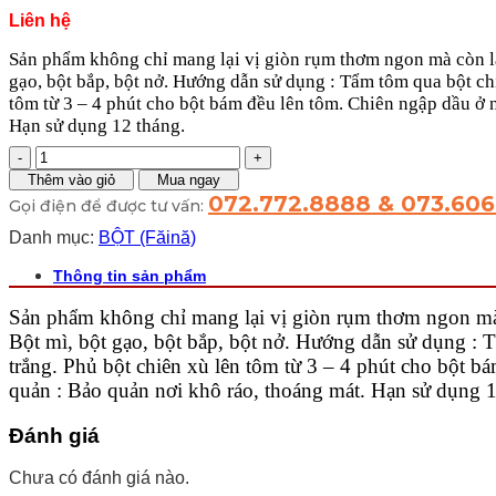
Liên hệ
Sản phẩm không chỉ mang lại vị giòn rụm thơm ngon mà còn là
gạo, bột bắp, bột nở. Hướng dẫn sử dụng : Tẩm tôm qua bột chi
tôm từ 3 – 4 phút cho bột bám đều lên tôm. Chiên ngập dầu ở 
Hạn sử dụng 12 tháng.
Bột
Chiên
Thêm vào giỏ
Mua ngay
Xù
072.772.8888 & 073.60
Gọi điện để được tư vấn:
100g
số
Danh mục:
BỘT (Făină)
lượng
Thông tin sản phẩm
Sản phẩm không chỉ mang lại vị giòn rụm thơm ngon mà
Bột mì, bột gạo, bột bắp, bột nở. Hướng dẫn sử dụng : 
trắng. Phủ bột chiên xù lên tôm từ 3 – 4 phút cho bột 
quản : Bảo quản nơi khô ráo, thoáng mát. Hạn sử dụng 1
Đánh giá
Chưa có đánh giá nào.