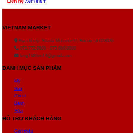
Liên hệ
Xem thêm
VIETNAM MARKET
Địa chỉ cty: Strada Moroeni 47, București 023025
072.772.8888 - 073.606.8888
tung1980vn14@gmail.com
DANH MỤC SẢN PHẨM
Mỳ
Bún
Gia vị
Bánh
Sữa
HỖ TRỢ KHÁCH HÀNG
Giới thiệu