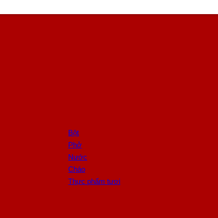
Bột
Phở
Nước
Cháo
Thực phẩm tươi