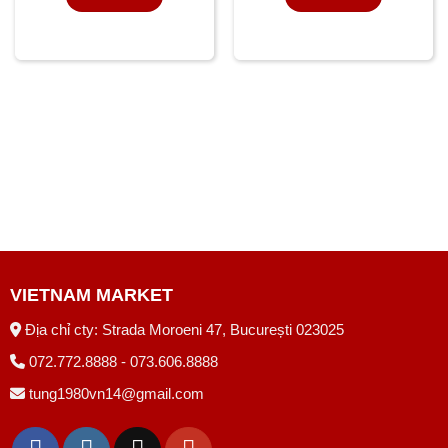
VIETNAM MARKET
Địa chỉ cty: Strada Moroeni 47, București 023025
072.772.8888 - 073.606.8888
tung1980vn14@gmail.com