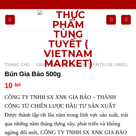
Chuyển
đến
nội
dung
/
/
TRANG CHỦ
SẢN PHẨM
BÚN VÀ PHỞ (TĂIȚEI DE OREZ)
Bún Gia Bảo 500g
10
lei
CÔNG TY TNHH SX XNK GIA BẢO – THÀNH
CÔNG TỪ CHIẾN LƯỢC ĐẦU TƯ SẢN XUẤT
Được thành lập rất lâu năm trong lĩnh vực sản xuất, trải
qua những năm tháng dựng xây, phát triển và không
ngừng đổi mới, CÔNG TY TNHH SX XNK GIA BẢO