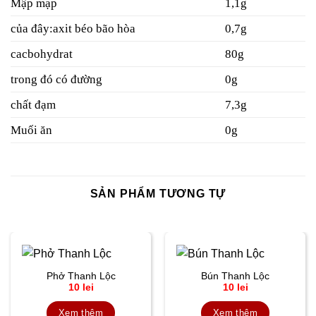
Mập mạp
1,1g
của đây:axit béo bão hòa
0,7g
cacbohydrat
80g
trong đó có đường
0g
chất đạm
7,3g
Muối ăn
0g
SẢN PHẨM TƯƠNG TỰ
Phở Thanh Lộc
Bún Thanh Lộc
10
lei
10
lei
Xem thêm
Xem thêm