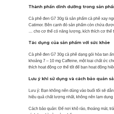
Thành phần dinh dưỡng trong sản ph
Cà phê đen G7 30g là sản phẩm cà phê xay nguy
Catimor. Bên cạnh đó sản phẩm còn chứa được cá
… cho cơ thể có năng lượng, kích thích cơ thể 
Tác dụng của sản phẩm với sức khỏe
Cà phê đen G7 30g cà phê dạng gói hòa tan ấn
khoảng 7 – 10 mg Caffeine, một loại chất ức chế
thích hoạt động cơ thể tốt để bạn hoạt động hi
Lưu ý khi sử dụng và cách bảo quản s
Lưu ý: Bạn không nên dùng vào buổi tối sẽ dẫn
hiệu quả chất lượng nhất, không nên lạm dụn
Cách bảo quản: Để nơi khô ráo, thoáng mát, tr