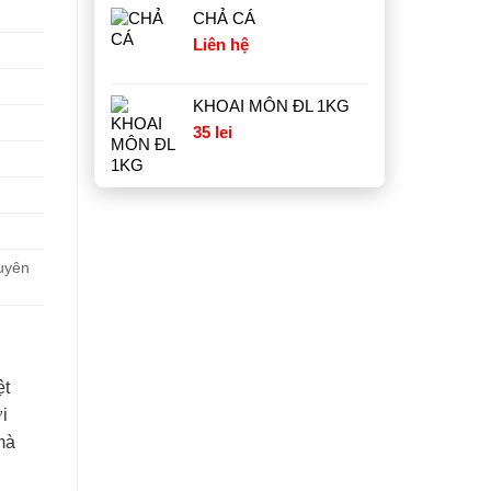
CHẢ CÁ
Liên hệ
KHOAI MÔN ĐL 1KG
35
lei
uyên
ệt
i
mà