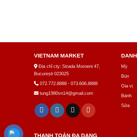
VIETNAM MARKET
DANH
Địa chỉ cty: Strada Moroeni 47,
Mỳ
București 023025
Bún
072.772.8888 - 073.606.8888
Gia vị
tung1980vn14@gmail.com
Bánh
Sữa
THANH TOÁN ĐA DẠNG