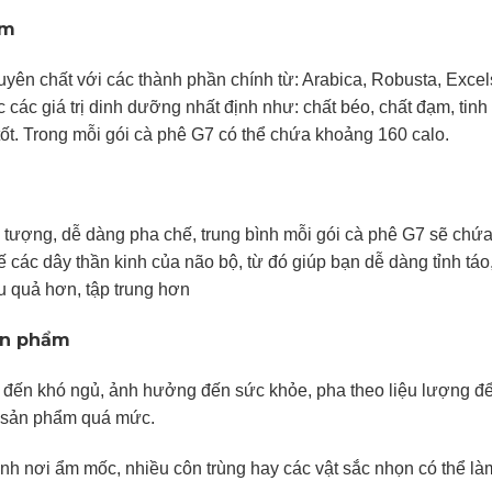
ẩm
ên chất với các thành phần chính từ: Arabica, Robusta, Excel
c giá trị dinh dưỡng nhất định như: chất béo, chất đạm, tinh 
tốt. Trong mỗi gói cà phê G7 có thể chứa khoảng 160 calo.
 tượng, dễ dàng pha chế, trung bình mỗi gói cà phê G7 sẽ chứ
 các dây thần kinh của não bộ, từ đó giúp bạn dễ dàng tỉnh táo,
ệu quả hơn, tập trung hơn
ản phẩm
 đến khó ngủ, ảnh hưởng đến sức khỏe, pha theo liệu lượng để
g sản phẩm quá mức.
ánh nơi ẩm mốc, nhiều côn trùng hay các vật sắc nhọn có thể là