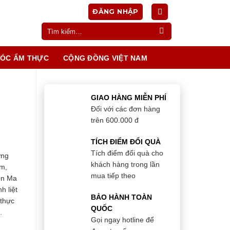
ĐĂNG NHẬP
Tìm
kiếm:
ÓC ẨM THỰC
CỘNG ĐỒNG VIỆT NAM
GIAO HÀNG MIỄN PHÍ
Đối với các đơn hàng
trên 600.000 đ
TÍCH ĐIỂM ĐỔI QUÀ
Tích điểm đổi quà cho
ơng
khách hàng trong lần
am,
mua tiếp theo
ôn Ma
h liệt
BẢO HÀNH TOÀN
 thực
QUỐC
.
Gọi ngay hotline để