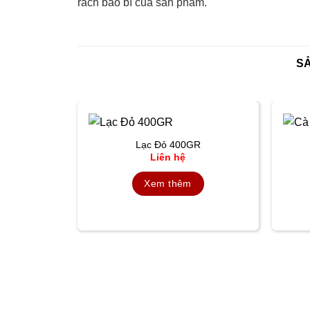
rách bao bì của sản phẩm.
S
Lạc Đỏ 400GR
Liên hệ
Xem thêm