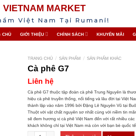
VIETNAM MARKET
hẩm Việt Nam Tại Rumani!
 CHỦ
GIỚI THIỆU
CHÍNH SÁCH
KHUYẾN MÃI
G
/
/
TRANG CHỦ
SẢN PHẨM
SẢN PHẨM KHÁC
Cà phê G7
Liên hệ
Cà phê G7 thuộc tập đoàn cà phê Trung Nguyên là thư
hiệu cà phê truyền thống, nổi tiếng và lâu đời tại Việt N
thành lập vào năm 1996 bởi Đặng Lê Nguyên Vũ tại Bu
Thuột với vật chất nguyên sơ nhất cùng với niềm tin mãn
sẽ đem hương vị cà phê Việt Nam đến với rất nhiều các
khách không chỉ tại Việt Nam mà còn với bạn bè quốc tế
Cà phê G7 số lượng