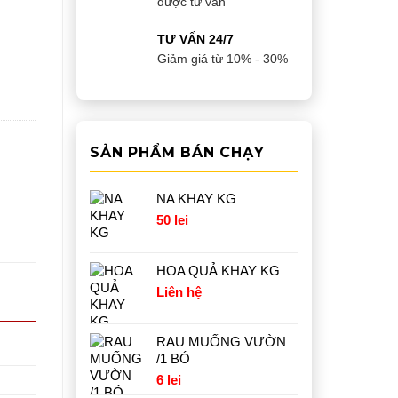
được tư vấn
TƯ VẤN 24/7
Giảm giá từ 10% - 30%
SẢN PHẨM BÁN CHẠY
NA KHAY KG
50
lei
HOA QUẢ KHAY KG
Liên hệ
RAU MUỐNG VƯỜN
/1 BÓ
6
lei