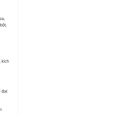
sa,
bột,
a
 kích
 đạt
m