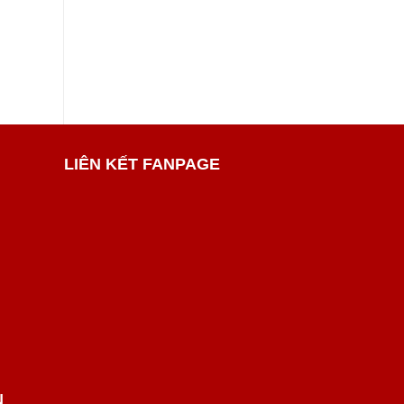
Xem thêm
X
LIÊN KẾT FANPAGE
N