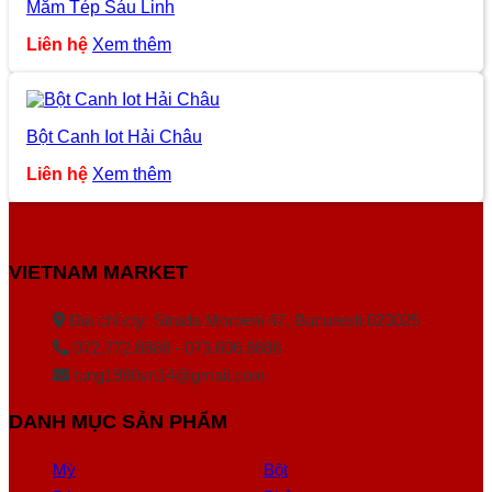
Mắm Tép Sáu Linh
Liên hệ
Xem thêm
Bột Canh Iot Hải Châu
Liên hệ
Xem thêm
VIETNAM MARKET
Địa chỉ cty: Strada Moroeni 47, București 023025
072.772.8888 - 073.606.8888
tung1980vn14@gmail.com
DANH MỤC SẢN PHẨM
Mỳ
Bột