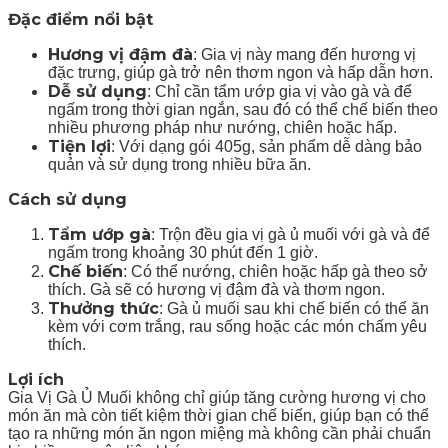
Đặc điểm nổi bật
Hương vị đậm đà
: Gia vị này mang đến hương vị
đặc trưng, giúp gà trở nên thơm ngon và hấp dẫn hơn.
Dễ sử dụng
: Chỉ cần tẩm ướp gia vị vào gà và để
ngấm trong thời gian ngắn, sau đó có thể chế biến theo
nhiều phương pháp như nướng, chiên hoặc hấp.
Tiện lợi
: Với dạng gói 405g, sản phẩm dễ dàng bảo
quản và sử dụng trong nhiều bữa ăn.
Cách sử dụng
Tẩm ướp gà
: Trộn đều gia vị gà ủ muối với gà và để
ngấm trong khoảng 30 phút đến 1 giờ.
Chế biến
: Có thể nướng, chiên hoặc hấp gà theo sở
thích. Gà sẽ có hương vị đậm đà và thơm ngon.
Thưởng thức
: Gà ủ muối sau khi chế biến có thể ăn
kèm với cơm trắng, rau sống hoặc các món chấm yêu
thích.
Lợi ích
Gia Vị Gà Ủ Muối không chỉ giúp tăng cường hương vị cho
món ăn mà còn tiết kiệm thời gian chế biến, giúp bạn có thể
tạo ra những món ăn ngon miệng mà không cần phải chuẩn