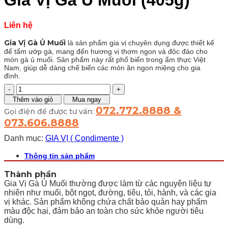
Gia Vị Gà Ủ Muối (405g)
Liên hệ
Gia Vị Gà Ủ Muối
là sản phẩm gia vị chuyên dụng được thiết kế
để tẩm ướp gà, mang đến hương vị thơm ngon và độc đáo cho
món gà ủ muối. Sản phẩm này rất phổ biến trong ẩm thực Việt
Nam, giúp dễ dàng chế biến các món ăn ngon miệng cho gia
đình.
Gia
Vị
Thêm vào giỏ
Mua ngay
Gà
072.772.8888 &
Gọi điện để được tư vấn:
Ủ
073.606.8888
Muối
(405g)
Danh mục:
GIA VỊ ( Condimente )
số
lượng
Thông tin sản phẩm
Thành phần
Gia Vị Gà Ủ Muối thường được làm từ các nguyên liệu tự
nhiên như muối, bột ngọt, đường, tiêu, tỏi, hành, và các gia
vị khác. Sản phẩm không chứa chất bảo quản hay phẩm
màu độc hại, đảm bảo an toàn cho sức khỏe người tiêu
dùng.