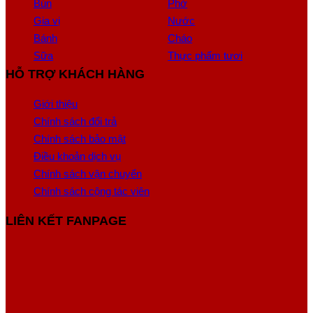
Bún
Phở
Gia vị
Nước
Bánh
Cháo
Sữa
Thực phẩm tươi
HỖ TRỢ KHÁCH HÀNG
Giới thiệu
Chính sách đổi trả
Chính sách bảo mật
Điều khoản dịch vụ
Chính sách vận chuyển
Chính sách cộng tác viên
LIÊN KẾT FANPAGE