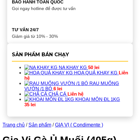
BẢO HÀNH TOÀN QUỐC
Gọi ngay hotline để được tư vấn
TƯ VẤN 24/7
Giảm giá từ 10% - 30%
SẢN PHẨM BÁN CHẠY
NA KHAY KG
50
lei
HOA QUẢ KHAY KG
Liên
hệ
RAU MUỐNG
VƯỜN /1 BÓ
6
lei
CHẢ CÁ
Liên hệ
KHOAI MÔN ĐL 1KG
35
lei
Trang chủ
/
Sản phẩm
/
GIA VỊ ( Condimente )