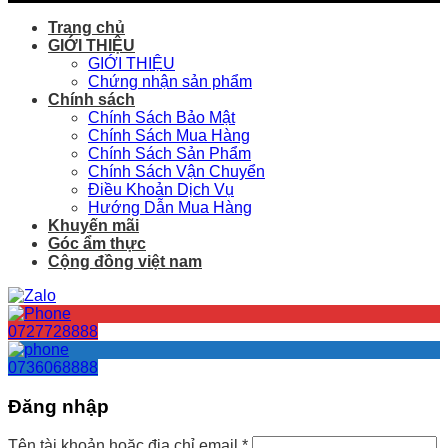
Trang chủ
GIỚI THIỆU
GIỚI THIỆU
Chứng nhận sản phẩm
Chính sách
Chính Sách Bảo Mật
Chính Sách Mua Hàng
Chính Sách Sản Phẩm
Chính Sách Vận Chuyển
Điều Khoản Dịch Vụ
Hướng Dẫn Mua Hàng
Khuyến mãi
Góc ẩm thực
Cộng đồng việt nam
0727728888
0736068888
Đăng nhập
Tên tài khoản hoặc địa chỉ email
*