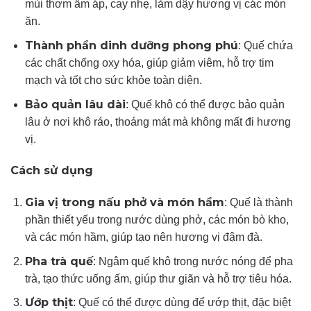
mùi thơm ấm áp, cay nhẹ, làm dậy hương vị các món
ăn.
Thành phần dinh dưỡng phong phú
: Quế chứa
các chất chống oxy hóa, giúp giảm viêm, hỗ trợ tim
mạch và tốt cho sức khỏe toàn diện.
Bảo quản lâu dài
: Quế khô có thể được bảo quản
lâu ở nơi khô ráo, thoáng mát mà không mất đi hương
vị.
Cách sử dụng
Gia vị trong nấu phở và món hầm
: Quế là thành
phần thiết yếu trong nước dùng phở, các món bò kho,
và các món hầm, giúp tạo nên hương vị đậm đà.
Pha trà quế
: Ngâm quế khô trong nước nóng để pha
trà, tạo thức uống ấm, giúp thư giãn và hỗ trợ tiêu hóa.
Ướp thịt
: Quế có thể được dùng để ướp thịt, đặc biệt