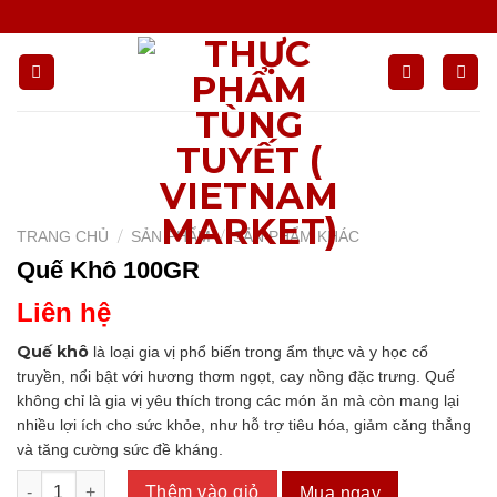
Chuyển
đến
nội
dung
/
/
TRANG CHỦ
SẢN PHẨM
SẢN PHẨM KHÁC
Quế Khô 100GR
Liên hệ
Quế khô
là loại gia vị phổ biến trong ẩm thực và y học cổ
truyền, nổi bật với hương thơm ngọt, cay nồng đặc trưng. Quế
không chỉ là gia vị yêu thích trong các món ăn mà còn mang lại
nhiều lợi ích cho sức khỏe, như hỗ trợ tiêu hóa, giảm căng thẳng
và tăng cường sức đề kháng.
Quế Khô 100GR số lượng
Thêm vào giỏ
Mua ngay