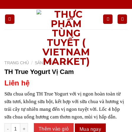
Chuyển
đến
nội
dung
/
/
TRANG CHỦ
SẢN PHẨM
SỮA
TH True Yogurt Vị Cam
Liên hệ
Sữa chua uống TH True Yogurt với vị ngon hoàn toàn từ
sữa tươi, không sữa bột, kết hợp với sữa chua và hương vị
trái cây tự nhiên mang đến vị ngon tuyệt vời. Lốc 4 hộp
sữa chua uống hương cam thơm ngon, mùi vị hấp dẫn.
TH True Yogurt Vị Cam số lượng
Thêm vào giỏ
Mua ngay