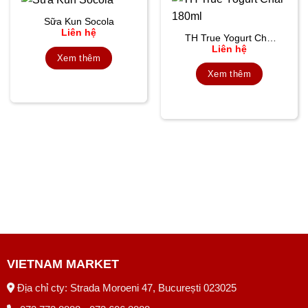
Sữa Kun Socola
Liên hệ
TH True Yogurt Chai
Liên hệ
180ml
Xem thêm
Xem thêm
VIETNAM MARKET
Địa chỉ cty: Strada Moroeni 47, București 023025