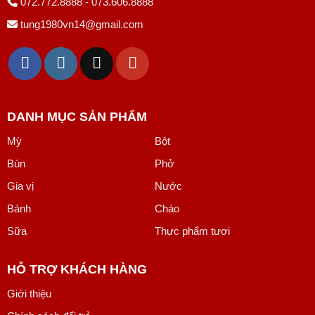
072.772.8888 - 073.606.8888
tung1980vn14@gmail.com
DANH MỤC SẢN PHẨM
Mỳ
Bột
Bún
Phở
Gia vị
Nước
Bánh
Cháo
Sữa
Thực phẩm tươi
HỖ TRỢ KHÁCH HÀNG
Giới thiệu