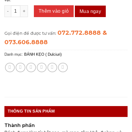
Bánh Đa Mè Tôm (300g) số lượng
Thêm vào giỏ
Mua ngay
072.772.8888 &
Gọi điện để được tư vấn:
073.606.8888
Danh mục:
BÁNH KẸO ( Dulciuri)
THÔNG TIN SẢN PHẨM
Thành phần