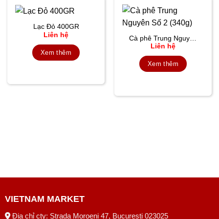
Lạc Đỏ 400GR
Liên hệ
Cà phê Trung Nguyên
Liên hệ
Số 2 (340g)
Xem thêm
Xem thêm
VIETNAM MARKET
Địa chỉ cty: Strada Moroeni 47, București 023025