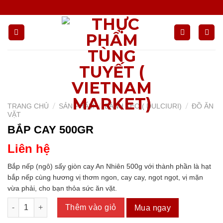
Chuyển
đến
nội
dung
/
/
/
TRANG CHỦ
SẢN PHẨM
BÁNH KẸO ( DULCIURI)
ĐỒ ĂN
VẶT
BẮP CAY 500GR
Liên hệ
Bắp nếp (ngô) sấy giòn cay An Nhiên 500g với thành phần là hạt
bắp nếp cùng hương vị thơm ngon, cay cay, ngọt ngọt, vị mặn
vừa phải, cho bạn thỏa sức ăn vặt.
BẮP CAY 500GR số lượng
Thêm vào giỏ
Mua ngay