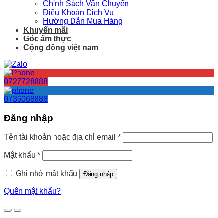
Chính Sách Vận Chuyển
Điều Khoản Dịch Vụ
Hướng Dẫn Mua Hàng
Khuyến mãi
Góc ẩm thực
Cộng đồng việt nam
0727728888
0736068888
Đăng nhập
Tên tài khoản hoặc địa chỉ email
*
Mật khẩu
*
Ghi nhớ mật khẩu
Đăng nhập
Quên mật khẩu?