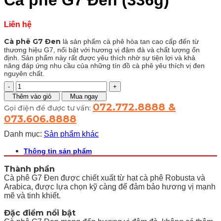
Cà phê G7 Đen (336g)
Liên hệ
Cà phê G7 Đen
là sản phẩm cà phê hòa tan cao cấp đến từ
thương hiệu G7, nổi bật với hương vị đậm đà và chất lượng ổn
định. Sản phẩm này rất được yêu thích nhờ sự tiện lợi và khả
năng đáp ứng nhu cầu của những tín đồ cà phê yêu thích vị đen
nguyên chất.
Cà
phê
Thêm vào giỏ
Mua ngay
G7
072.772.8888 &
Gọi điện để được tư vấn:
Đen
073.606.8888
(336g)
số
Danh mục:
Sản phẩm khác
lượng
Thông tin sản phẩm
Thành phần
Cà phê G7 Đen được chiết xuất từ hạt cà phê Robusta và
Arabica, được lựa chọn kỹ càng để đảm bảo hương vị mạnh
mẽ và tinh khiết.
Đặc điểm nổi bật