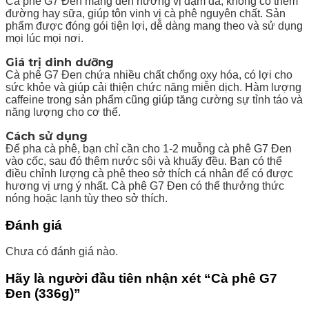
Cà phê G7 Đen mang đến hương vị đậm đà, không có thêm
đường hay sữa, giúp tôn vinh vị cà phê nguyên chất. Sản
phẩm được đóng gói tiện lợi, dễ dàng mang theo và sử dụng
mọi lúc mọi nơi.
Giá trị dinh dưỡng
Cà phê G7 Đen chứa nhiều chất chống oxy hóa, có lợi cho
sức khỏe và giúp cải thiện chức năng miễn dịch. Hàm lượng
caffeine trong sản phẩm cũng giúp tăng cường sự tỉnh táo và
năng lượng cho cơ thể.
Cách sử dụng
Để pha cà phê, bạn chỉ cần cho 1-2 muỗng cà phê G7 Đen
vào cốc, sau đó thêm nước sôi và khuấy đều. Bạn có thể
điều chỉnh lượng cà phê theo sở thích cá nhân để có được
hương vị ưng ý nhất. Cà phê G7 Đen có thể thưởng thức
nóng hoặc lạnh tùy theo sở thích.
Đánh giá
Chưa có đánh giá nào.
Hãy là người đầu tiên nhận xét “Cà phê G7
Đen (336g)”