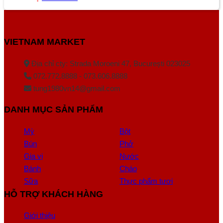
VIETNAM MARKET
Địa chỉ cty: Strada Moroeni 47, București 023025
072.772.8888 - 073.606.8888
tung1980vn14@gmail.com
DANH MỤC SẢN PHẨM
Mỳ
Bột
Bún
Phở
Gia vị
Nước
Bánh
Cháo
Sữa
Thực phẩm tươi
HỖ TRỢ KHÁCH HÀNG
Giới thiệu