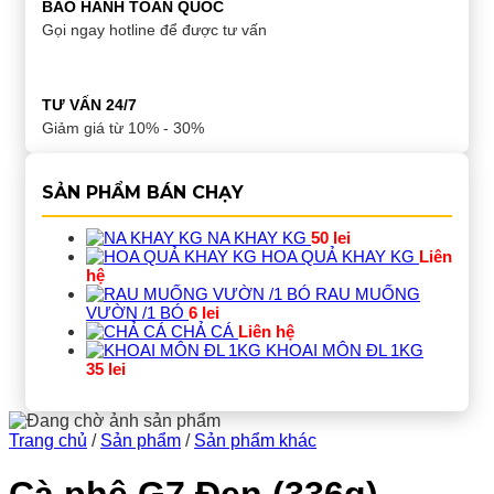
BẢO HÀNH TOÀN QUỐC
Gọi ngay hotline để được tư vấn
TƯ VẤN 24/7
Giảm giá từ 10% - 30%
SẢN PHẨM BÁN CHẠY
NA KHAY KG
50
lei
HOA QUẢ KHAY KG
Liên
hệ
RAU MUỐNG
VƯỜN /1 BÓ
6
lei
CHẢ CÁ
Liên hệ
KHOAI MÔN ĐL 1KG
35
lei
Trang chủ
/
Sản phẩm
/
Sản phẩm khác