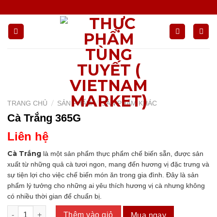
Chuyển
đến
nội
dung
/
/
TRANG CHỦ
SẢN PHẨM
SẢN PHẨM KHÁC
Cà Trắng 365G
Liên hệ
Cà Trắng
là một sản phẩm thực phẩm chế biến sẵn, được sản
xuất từ những quả cà tươi ngon, mang đến hương vị đặc trưng và
sự tiện lợi cho việc chế biến món ăn trong gia đình. Đây là sản
phẩm lý tưởng cho những ai yêu thích hương vị cà nhưng không
có nhiều thời gian để chuẩn bị.
Cà Trắng 365G số lượng
Thêm vào giỏ
Mua ngay