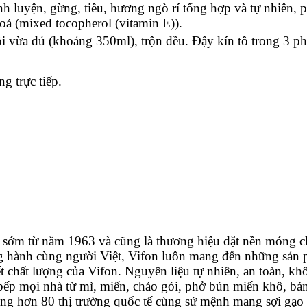
 tinh luyện, gừng, tiêu, hương ngò rí tổng hợp và tự nhiên,
hoá (mixed tocopherol (vitamin E)).
i vừa đủ (khoảng 350ml), trộn đều. Đậy kín tô trong 3 phú
g trực tiếp.
đời sớm từ năm 1963 và cũng là thương hiệu đặt nền móng
ng hành cùng người Việt, Vifon luôn mang đến những sản p
ết chất lượng của Vifon. Nguyên liệu tự nhiên, an toàn, 
 bếp mọi nhà từ mì, miến, cháo gói, phở bún miến khô, bá
ng hơn 80 thị trường quốc tế cùng sứ mệnh mang sợi gạo 