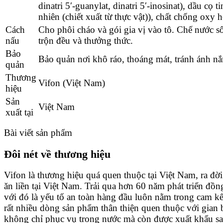
dinatri 5′-guanylat, dinatri 5′-inosinat), dầu cọ
nhiên (chiết xuất từ thực vật)), chất chống oxy 
Cách
Cho phôi cháo và gói gia vị vào tô. Chế nước sô
nấu
trộn đều và thưởng thức.
Bảo
Bảo quản nơi khô ráo, thoáng mát, tránh ánh nắn
quản
Thương
Vifon (Việt Nam)
hiệu
Sản
Việt Nam
xuất tại
Bài viết sản phẩm
Đôi nét về thương hiệu
Vifon là thương hiệu quá quen thuộc tại Việt Nam, ra 
ăn liền tại Việt Nam. Trải qua hơn 60 năm phát triển đồ
với đó là yếu tố an toàn hàng đầu luôn nằm trong cam k
rất nhiều dòng sản phẩm thân thiện quen thuộc với gian
không chỉ phục vụ trong nước mà còn được xuất khẩu sa