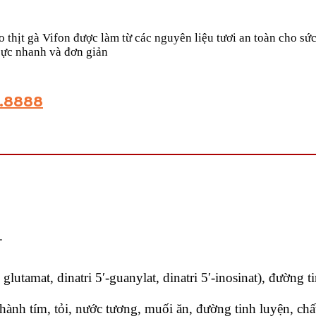
 thịt gà Vifon được làm từ các nguyên liệu tươi an toàn cho sức 
cực nhanh và đơn giản
6.8888
.
utamat, dinatri 5′-guanylat, dinatri 5′-inosinat), đường ti
h tím, tỏi, nước tương, muối ăn, đường tinh luyện, chất