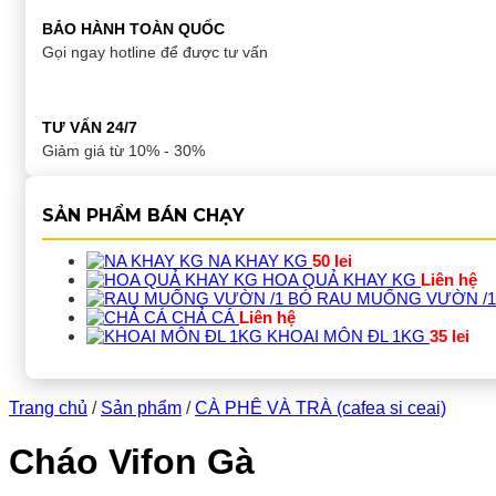
BẢO HÀNH TOÀN QUỐC
Gọi ngay hotline để được tư vấn
TƯ VẤN 24/7
Giảm giá từ 10% - 30%
SẢN PHẨM BÁN CHẠY
NA KHAY KG
50
lei
HOA QUẢ KHAY KG
Liên hệ
RAU MUỐNG VƯỜN /1
CHẢ CÁ
Liên hệ
KHOAI MÔN ĐL 1KG
35
lei
Trang chủ
/
Sản phẩm
/
CÀ PHÊ VÀ TRÀ (cafea si ceai)
Cháo Vifon Gà