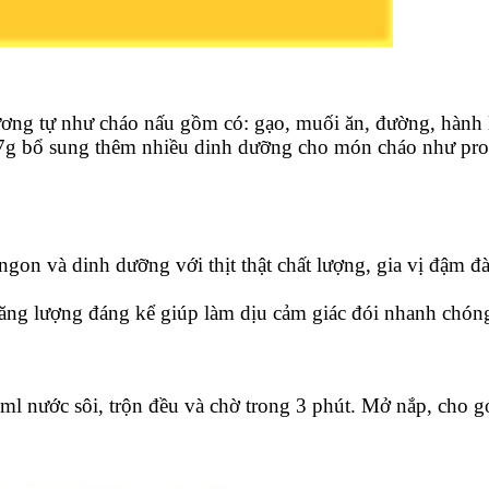
ơng tự như cháo nấu gồm có: gạo, muối ăn, đường, hành lá
ật 27g bổ sung thêm nhiều dinh dưỡng cho món cháo như pr
gon và dinh dưỡng với thịt thật chất lượng, gia vị đậm đ
ăng lượng đáng kể giúp làm dịu cảm giác đói nhanh chón
l nước sôi, trộn đều và chờ trong 3 phút. Mở nắp, cho gó