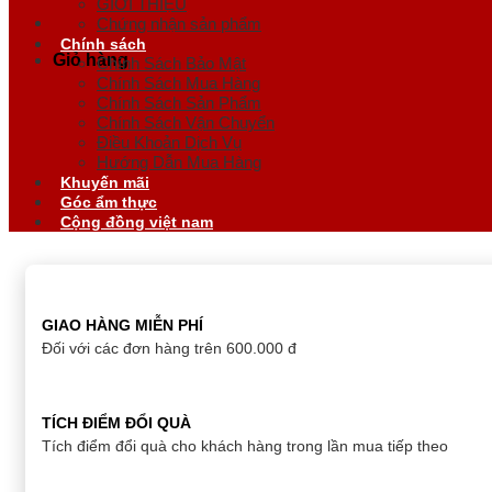
GIỚI THIỆU
Chứng nhận sản phẩm
Chính sách
Giỏ hàng
Chính Sách Bảo Mật
Chính Sách Mua Hàng
Chính Sách Sản Phẩm
Chính Sách Vận Chuyển
Điều Khoản Dịch Vụ
Hướng Dẫn Mua Hàng
Khuyến mãi
Góc ẩm thực
Cộng đồng việt nam
GIAO HÀNG MIỄN PHÍ
Đối với các đơn hàng trên 600.000 đ
TÍCH ĐIỂM ĐỔI QUÀ
Tích điểm đổi quà cho khách hàng trong lần mua tiếp theo