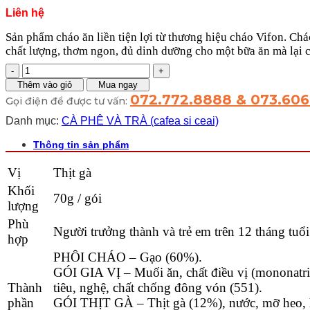
Liên hệ
Sản phẩm cháo ăn liền tiện lợi từ thương hiệu cháo Vifon. Cháo
chất lượng, thơm ngon, đủ dinh dưỡng cho một bữa ăn mà lại 
Cháo
Vifon
Thêm vào giỏ
Mua ngay
Gà
072.772.8888 & 073.60
Gọi điện để được tư vấn:
số
lượng
Danh mục:
CÀ PHÊ VÀ TRÀ (cafea si ceai)
Thông tin sản phẩm
Vị
Thịt gà
Khối
70g / gói
lượng
Phù
Người trưởng thành và trẻ em trên 12 tháng tuổi
hợp
PHÔI CHÁO – Gạo (60%).
GÓI GIA VỊ – Muối ăn, chất điều vị (mononatri gl
Thành
tiêu, nghệ, chất chống đông vón (551).
phần
GÓI THỊT GÀ – Thịt gà (12%), nước, mỡ heo, hàn