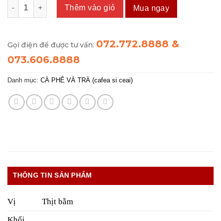
Cháo Vifon Thịt Bằm số lượng
Thêm vào giỏ
Mua ngay
072.772.8888 &
Gọi điện để được tư vấn:
073.606.8888
Danh mục:
CÀ PHÊ VÀ TRÀ (cafea si ceai)
THÔNG TIN SẢN PHẨM
Vị
Thịt bằm
Khối