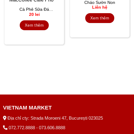
Cháo Sườn Non
Liên hệ
Cà Phê Sữa Đá
20
lei
MacCoffee Café Phố
Xem thêm
Xem thêm
VIETNAM MARKET
Địa chỉ cty: Strada Moroeni 47, București 023025
072.772.8888 - 073.606.8888