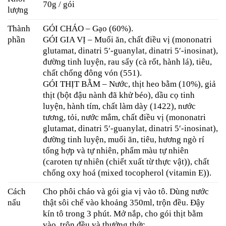
70g / gói
lượng
Thành
GÓI CHÁO – Gạo (60%).
phần
GÓI GIA VỊ – Muối ăn, chất điều vị (mononatri
glutamat, dinatri 5′-guanylat, dinatri 5′-inosinat),
đường tinh luyện, rau sấy (cà rốt, hành lá), tiêu,
chất chống đông vón (551).
GÓI THỊT BẰM – Nước, thịt heo bằm (10%), giả
thịt (bột đậu nành đã khử béo), dầu cọ tinh
luyện, hành tím, chất làm dày (1422), nước
tương, tỏi, nước mắm, chất điều vị (mononatri
glutamat, dinatri 5′-guanylat, dinatri 5′-inosinat),
đường tinh luyện, muối ăn, tiêu, hương ngò rí
tổng hợp và tự nhiên, phẩm màu tự nhiên
(caroten tự nhiên (chiết xuất từ thực vật)), chất
chống oxy hoá (mixed tocopherol (vitamin E)).
Cách
Cho phôi cháo và gói gia vị vào tô. Dùng nước
nấu
thật sôi chế vào khoảng 350ml, trộn đều. Đậy
kín tô trong 3 phút. Mở nắp, cho gói thịt bằm
vào, trộn đều và thưởng thức.