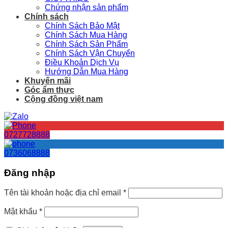
Chứng nhận sản phẩm
Chính sách
Chính Sách Bảo Mật
Chính Sách Mua Hàng
Chính Sách Sản Phẩm
Chính Sách Vận Chuyển
Điều Khoản Dịch Vụ
Hướng Dẫn Mua Hàng
Khuyến mãi
Góc ẩm thực
Cộng đồng việt nam
0727728888
0736068888
Đăng nhập
Tên tài khoản hoặc địa chỉ email
*
Mật khẩu
*