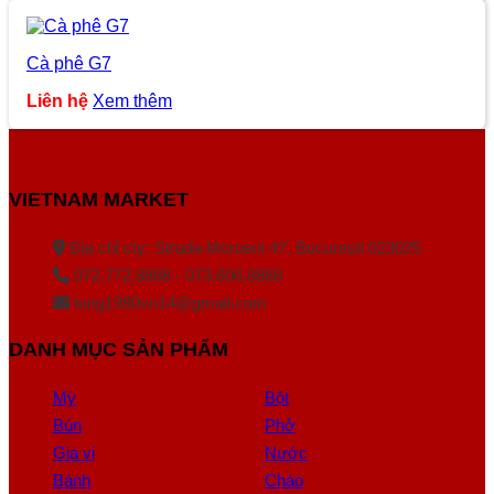
Cà phê G7
Liên hệ
Xem thêm
VIETNAM MARKET
Địa chỉ cty: Strada Moroeni 47, București 023025
072.772.8888 - 073.606.8888
tung1980vn14@gmail.com
DANH MỤC SẢN PHẨM
Mỳ
Bột
Bún
Phở
Gia vị
Nước
Bánh
Cháo