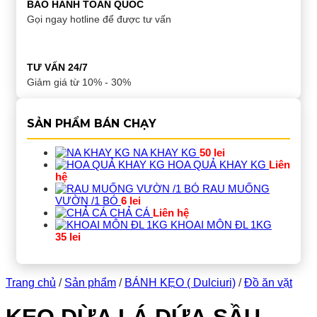
BẢO HÀNH TOÀN QUỐC
Gọi ngay hotline để được tư vấn
TƯ VẤN 24/7
Giảm giá từ 10% - 30%
SẢN PHẨM BÁN CHẠY
NA KHAY KG
50
lei
HOA QUẢ KHAY KG
Liên
hệ
RAU MUỐNG
VƯỜN /1 BÓ
6
lei
CHẢ CÁ
Liên hệ
KHOAI MÔN ĐL 1KG
35
lei
Trang chủ
/
Sản phẩm
/
BÁNH KẸO ( Dulciuri)
/
Đồ ăn vặt