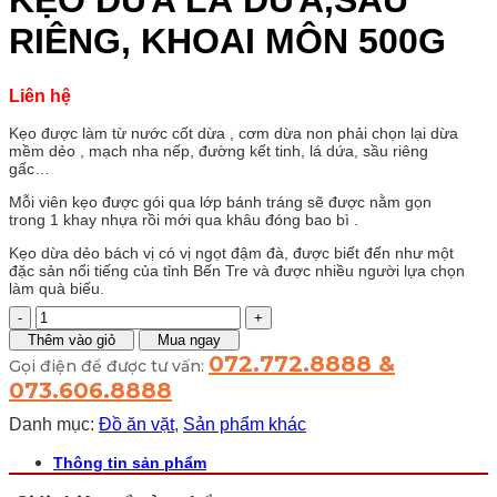
KẸO DỪA LÁ DỨA,SẦU
RIÊNG, KHOAI MÔN 500G
Liên hệ
Kẹo được làm từ nước cốt dừa , cơm dừa non phải chọn lại dừa
mềm dẻo , mạch nha nếp, đường kết tinh, lá dứa, sầu riêng
gấc…
Mỗi viên kẹo được gói qua lớp bánh tráng sẽ được nằm gọn
trong 1 khay nhựa rồi mới qua khâu đóng bao bì .
Kẹo dừa dẻo bách vị có vị ngọt đậm đà, được biết đến như một
đặc sản nổi tiếng của tỉnh Bến Tre và được nhiều người lựa chọn
làm quà biếu.
KẸO
DỪA
Thêm vào giỏ
Mua ngay
LÁ
072.772.8888 &
Gọi điện để được tư vấn:
DỨA,SẦU
073.606.8888
RIÊNG,
KHOAI
Danh mục:
Đồ ăn vặt
,
Sản phẩm khác
MÔN
500G
Thông tin sản phẩm
số
lượng