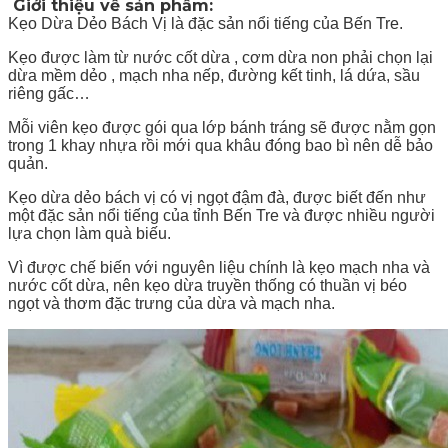
Giới thiệu về sản phẩm:
Kẹo Dừa Dẻo Bách Vị là đặc sản nổi tiếng của Bến Tre.
Kẹo được làm từ nước cốt dừa , cơm dừa non phải chọn lại
dừa mềm dẻo , mạch nha nếp, đường kết tinh, lá dứa, sầu
riêng gấc…
Mỗi viên kẹo được gói qua lớp bánh tráng sẽ được nằm gọn
trong 1 khay nhựa rồi mới qua khâu đóng bao bì nên dễ bảo
quản.
Kẹo dừa dẻo bách vị có vị ngọt đậm đà, được biết đến như
một đặc sản nổi tiếng của tỉnh Bến Tre và được nhiều người
lựa chọn làm quà biếu.
Vì được chế biến với nguyên liệu chính là kẹo mạch nha và
nước cốt dừa, nên kẹo dừa truyền thống có thuần vị béo
ngọt và thơm đặc trưng của dừa và mạch nha.