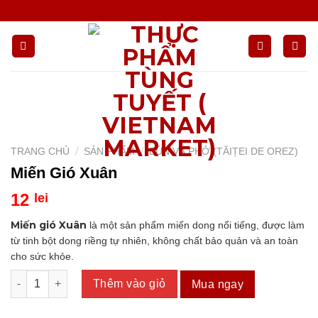
Chuyển
đến
nội
dung
/
/
TRANG CHỦ
SẢN PHẨM
BÚN VÀ PHỞ (TĂIȚEI DE OREZ)
Miến Gió Xuân
12
lei
Miến gió Xuân
là một sản phẩm miến dong nổi tiếng, được làm
từ tinh bột dong riềng tự nhiên, không chất bảo quản và an toàn
cho sức khỏe.
Miến Gió Xuân số lượng
Thêm vào giỏ
Mua ngay