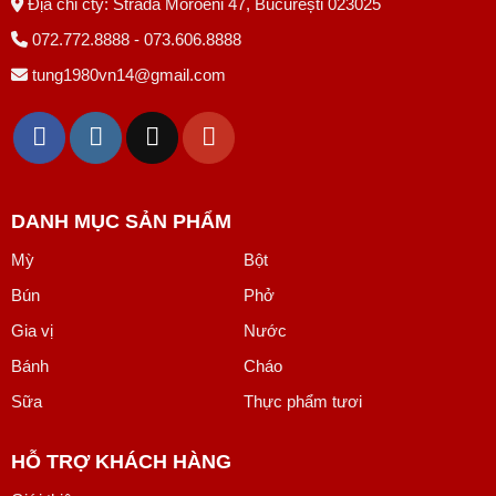
Địa chỉ cty: Strada Moroeni 47, București 023025
072.772.8888 - 073.606.8888
tung1980vn14@gmail.com
DANH MỤC SẢN PHẨM
Mỳ
Bột
Bún
Phở
Gia vị
Nước
Bánh
Cháo
Sữa
Thực phẩm tươi
HỖ TRỢ KHÁCH HÀNG