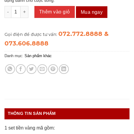
dụng dành cho cuộc sống.
TIỀN VÀNG số lượng
Thêm vào giỏ
Mua ngay
072.772.8888 &
Gọi điện để được tư vấn:
073.606.8888
Danh mục:
Sản phẩm khác
THÔNG TIN SẢN PHẨM
1 set tiền vàng mã gồm: