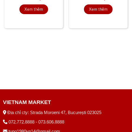
Xem thêm
Xem thêm
VIETNAM MARKET
Địa chỉ cty: Strada Moroeni 47, București 023025
072.772.8888 - 073.606.8888
tung1980vn14@gmail.com