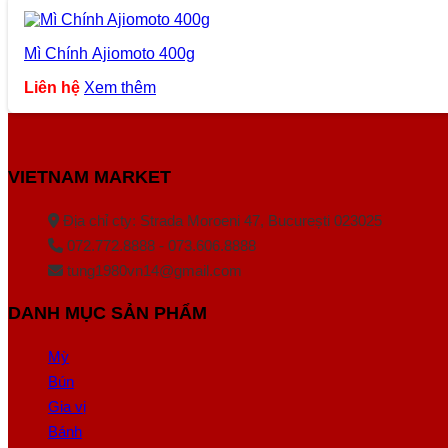
Mì Chính Ajiomoto 400g
Liên hệ
Xem thêm
VIETNAM MARKET
Địa chỉ cty: Strada Moroeni 47, București 023025
072.772.8888 - 073.606.8888
tung1980vn14@gmail.com
DANH MỤC SẢN PHẨM
Mỳ
Bún
Gia vị
Bánh