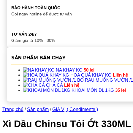
BẢO HÀNH TOÀN QUỐC
Gọi ngay hotline để được tư vấn
TƯ VẤN 24/7
Giảm giá từ 10% - 30%
SẢN PHẨM BÁN CHẠY
NA KHAY KG
50
lei
HOA QUẢ KHAY KG
Liên hệ
RAU MUỐNG VƯỜN /1
CHẢ CÁ
Liên hệ
KHOAI MÔN ĐL 1KG
35
lei
Trang chủ
/
Sản phẩm
/
GIA VỊ ( Condimente )
Xì Dầu Chinsu Tỏi Ớt 330ML