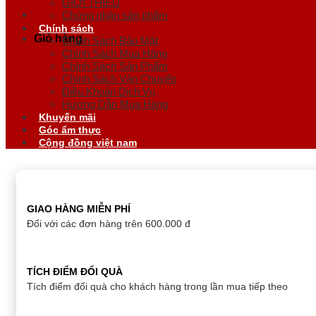
GIỚI THIỆU
Chứng nhận sản phẩm
Chính sách
Giỏ hàng
Chính Sách Bảo Mật
Chính Sách Mua Hàng
Chính Sách Sản Phẩm
Chính Sách Vận Chuyển
Điều Khoản Dịch Vụ
Hướng Dẫn Mua Hàng
Khuyến mãi
Góc ẩm thực
Cộng đồng việt nam
GIAO HÀNG MIỄN PHÍ
Đối với các đơn hàng trên 600.000 đ
TÍCH ĐIỂM ĐỔI QUÀ
Tích điểm đổi quà cho khách hàng trong lần mua tiếp theo