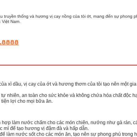
 dầu truyền thống và hương vị cay nồng của tỏi ớt, mang đến sự phong 
c Việt Nam.
6.8888
của xì dầu, vị cay của ớt và hương thơm của tỏi tạo nên một g
 tự nhiên, an toàn cho sức khỏe và không chứa hóa chất độc hạ
tiện lợi cho mọi bữa ăn.
hích hợp làm nước chấm cho các món chiên, nướng như gà rán, 
c mì để tạo hương vị đậm đà và hấp dẫn.
c để làm nước sốt cho các món ăn, tạo nên sự phong phú trong 