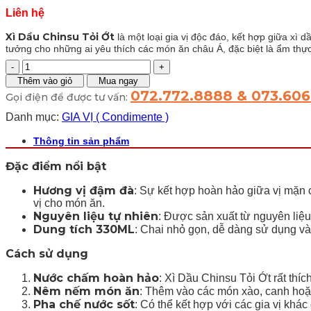
Liên hệ
Xì Dầu Chinsu Tỏi Ớt
là một loại gia vị độc đáo, kết hợp giữa xì
tưởng cho những ai yêu thích các món ăn châu Á, đặc biệt là ẩm thự
Xì
Dầu
Thêm vào giỏ
Mua ngay
Chinsu
072.772.8888 & 073.60
Gọi điện để được tư vấn:
Tỏi
Ớt
Danh mục:
GIA VỊ ( Condimente )
330ML
số
Thông tin sản phẩm
lượng
Đặc điểm nổi bật
Hương vị đậm đà
: Sự kết hợp hoàn hảo giữa vị mặn 
vị cho món ăn.
Nguyên liệu tự nhiên
: Được sản xuất từ nguyên liệu
Dung tích 330ML
: Chai nhỏ gọn, dễ dàng sử dụng và 
Cách sử dụng
Nước chấm hoàn hảo
: Xì Dầu Chinsu Tỏi Ớt rất t
Nêm nếm món ăn
: Thêm vào các món xào, canh hoặ
Pha chế nước sốt
: Có thể kết hợp với các gia vị khá