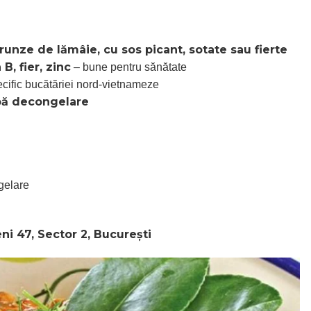
frunze de lămâie, cu sos picant, sotate sau fierte
B, fier, zinc
– bune pentru sănătate
cific bucătăriei nord-vietnameze
pă decongelare
gelare
i 47, Sector 2, București