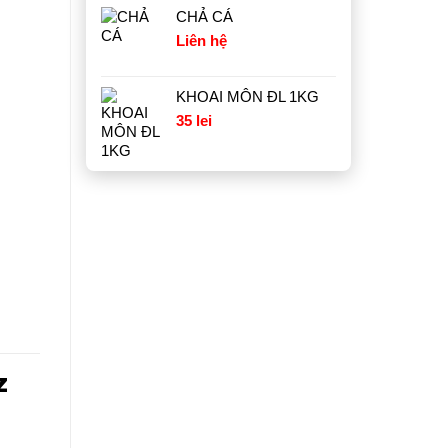
CHẢ CÁ
Liên hệ
KHOAI MÔN ĐL 1KG
35
lei
Z