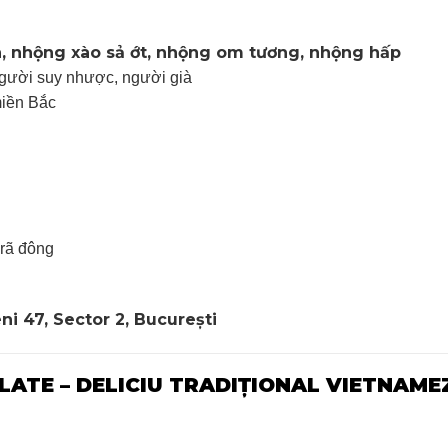
, nhộng xào sả ớt, nhộng om tương, nhộng hấp
 người suy nhược, người già
miền Bắc
 rã đông
 47, Sector 2, București
ATE – DELICIU TRADIȚIONAL VIETNAME