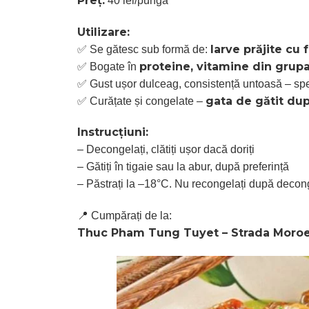
Preț:
40 lei/pungă
Utilizare:
larve prăjite cu 
✅ Se gătesc sub formă de:
proteine, vitamine din grupa 
✅ Bogate în
✅ Gust ușor dulceag, consistență untoasă – spe
gata de gătit du
✅ Curățate și congelate –
Instrucțiuni:
– Decongelați, clătiți ușor dacă doriți
– Gătiți în tigaie sau la abur, după preferință
– Păstrați la –18°C. Nu recongelați după decon
📍 Cumpărați de la:
Thuc Pham Tung Tuyet – Strada Moroen