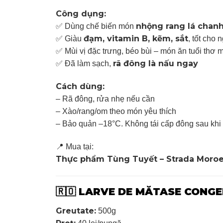
Công dụng:
nhộng rang lá chanh
✅ Dùng chế biến món
đạm, vitamin B, kẽm, sắt
✅ Giàu
, tốt cho
✅ Mùi vị đặc trưng, béo bùi – món ăn tuổi thơ 
rã đông là nấu ngay
✅ Đã làm sạch,
Cách dùng:
– Rã đông, rửa nhẹ nếu cần
– Xào/rang/om theo món yêu thích
– Bảo quản –18°C. Không tái cấp đông sau khi
📍 Mua tại:
Thực phẩm Tùng Tuyết – Strada Moroeni
LARVE DE MĂTASE CONGEL
🇷🇴
Greutate:
500g