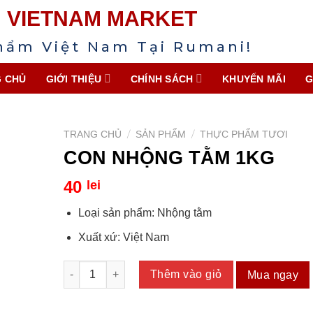
VIETNAM MARKET
hẩm Việt Nam Tại Rumani!
 CHỦ
GIỚI THIỆU
CHÍNH SÁCH
KHUYẾN MÃI
G
/
/
TRANG CHỦ
SẢN PHẨM
THỰC PHẨM TƯƠI
CON NHỘNG TẰM 1KG
40
lei
Loại sản phẩm: Nhộng tằm
Xuất xứ: Việt Nam
CON NHỘNG TẰM 1KG số lượng
Thêm vào giỏ
Mua ngay