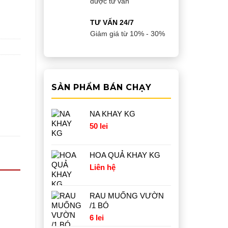
được tư vấn
TƯ VẤN 24/7
Giảm giá từ 10% - 30%
SẢN PHẨM BÁN CHẠY
NA KHAY KG
50
lei
HOA QUẢ KHAY KG
Liên hệ
RAU MUỐNG VƯỜN
/1 BÓ
6
lei