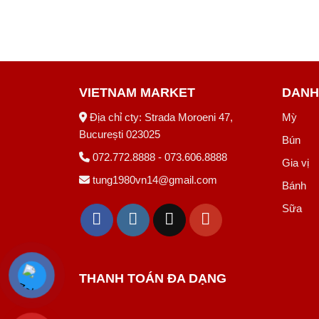
VIETNAM MARKET
DANH
Địa chỉ cty: Strada Moroeni 47,
Mỳ
București 023025
Bún
072.772.8888 - 073.606.8888
Gia vị
tung1980vn14@gmail.com
Bánh
Sữa
THANH TOÁN ĐA DẠNG